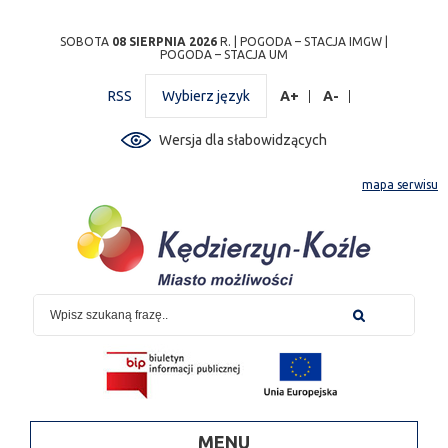
Przejdź
Przejdź do
Przejdź
Przejdź do
Przejdź do
Przejdź do
Przejdź
SOBOTA
08 SIERPNIA 2026
R. |
POGODA – STACJA IMGW
|
POGODA – STACJA UM
do
wyszukiwarki
do
ścieżki
kalendarza
listy
do
mapy
menu
nawigacyjnej
wydarzeń
odnośników
stopki
RSS
Wybierz język
A+
A-
strony
Wersja dla słabowidzących
mapa serwisu
MENU