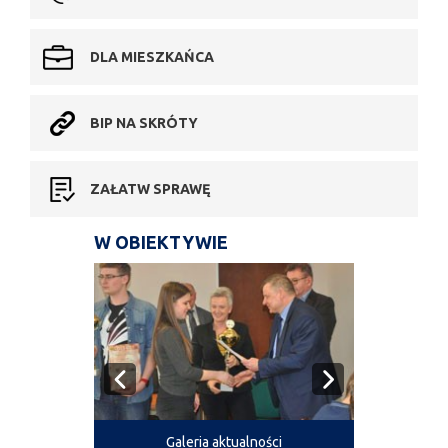
DLA MIESZKAŃCA
BIP NA SKRÓTY
ZAŁATW SPRAWĘ
W OBIEKTYWIE
Galeria aktualności