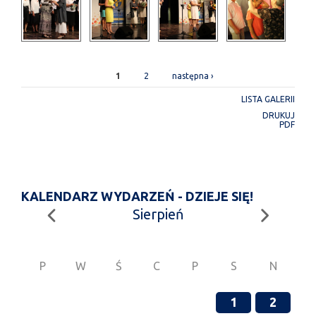
STRONY
1
2
następna ›
LISTA GALERII
DRUKUJ
PDF
KALENDARZ WYDARZEŃ - DZIEJE SIĘ!
Sierpień
P
W
Ś
C
P
S
N
1
2