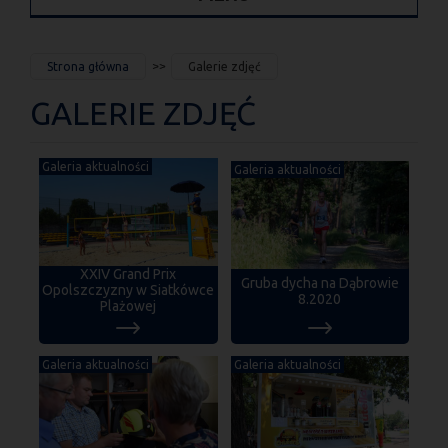
JESTEŚ
Strona główna
Galerie zdjęć
TUTAJ
GALERIE ZDJĘĆ
Galeria aktualności
Galeria aktualności
XXIV Grand Prix
Gruba dycha na Dąbrowie
Opolszczyzny w Siatkówce
8.2020
Plażowej
Galeria aktualności
Galeria aktualności