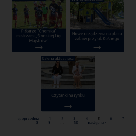
Piłkarze "Chemika"
Nowe urządzenia na placu
mistrzami „Ślonskiej Ligi
zabaw przy ul. Kośnego
Majstrów”
Galeria aktualności
Czytanki na rynku
STRONY
‹ poprzednia
1
2
3
4
5
6
7
8
9
…
58
następna ›