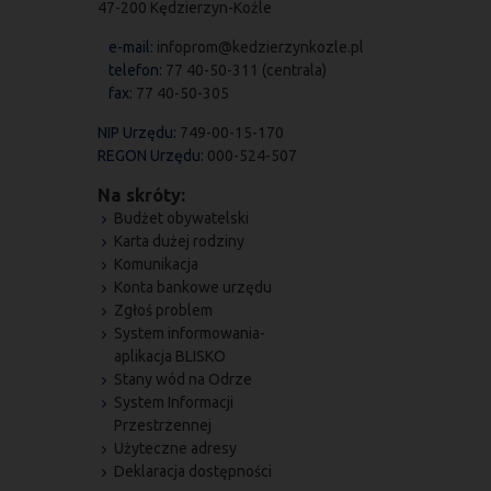
47-200 Kędzierzyn-Koźle
e-mail:
infoprom@kedzierzynkozle.pl
telefon:
77 40-50-311 (centrala)
fax:
77 40-50-305
NIP Urzędu:
749-00-15-170
REGON Urzędu:
000-524-507
Na skróty:
Budżet obywatelski
Karta dużej rodziny
Komunikacja
Konta bankowe urzędu
Zgłoś problem
System informowania-
aplikacja BLISKO
Stany wód na Odrze
System Informacji
Przestrzennej
Użyteczne adresy
Deklaracja dostępności