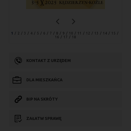
1
2
3
4
5
6
7
8
9
10
11
12
13
14
15
16
17
18
KONTAKT Z URZĘDEM
DLA MIESZKAŃCA
BIP NA SKRÓTY
ZAŁATW SPRAWĘ