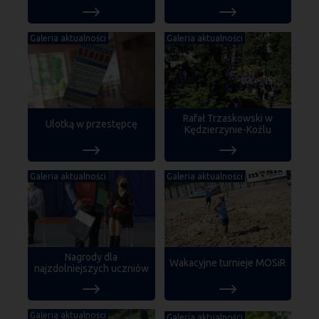
Galeria aktualności
Galeria aktualności
Rafał Trzaskowski w
Ulotką w przestępcę
Kędzierzynie-Koźlu
Galeria aktualności
Galeria aktualności
Nagrody dla
Wakacyjne turnieje MOSiR
najzdolniejszych uczniów
Galeria aktualności
Galeria aktualności