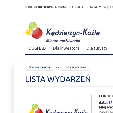
SOBOTA
08 SIERPNIA 2026
R. |
POGODA – STACJA IMGW
|
PO
Przejdź
Przejdź do
Przejdź
Przejdź do
Przejdź do
Przejdź do
Przejdź
do
wyszukiwarki
do
ścieżki
kalendarza
listy
do
mapy
menu
nawigacyjnej
wydarzeń
odnośników
stopki
strony
DUGNAD
Dla inwestora
Dla turysty
JESTEŚ
Strona główna
Lista wydarzeń
TUTAJ
LISTA WYDARZEŃ
LEKCJE
data:
18
Miejsce
Zapisy p