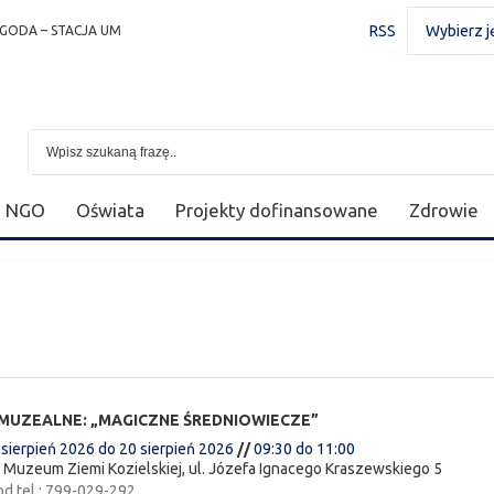
RSS
Wybierz j
GODA – STACJA UM
NGO
Oświata
Projekty dofinansowane
Zdrowie
 MUZEALNE: „MAGICZNE ŚREDNIOWIECZE”
 sierpień 2026
do
20 sierpień 2026
//
09:30
do
11:00
:
Muzeum Ziemi Kozielskiej, ul. Józefa Ignacego Kraszewskiego 5
od tel.: 799-029-292