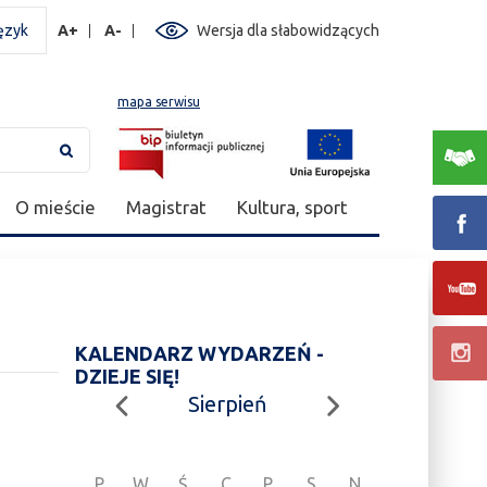
ęzyk
A+
A-
Wersja dla słabowidzących
mapa serwisu
O mieście
Magistrat
Kultura, sport
KALENDARZ WYDARZEŃ -
DZIEJE SIĘ!
Sierpień
P
W
Ś
C
P
S
N