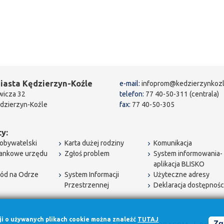
iasta Kędzierzyn-Koźle
e-mail:
infoprom@kedzierzynkozl
wicza 32
telefon:
77 40-50-311 (centrala)
dzierzyn-Koźle
fax:
77 40-50-305
y:
obywatelski
Karta dużej rodziny
Komunikacja
bankowe urzędu
Zgłoś problem
System informowania-
aplikacja BLISKO
ód na Odrze
System Informacji
Użyteczne adresy
Przestrzennej
Deklaracja dostępnośc
cji o używanych plikach cookie można znaleźć
TUTAJ
Zg