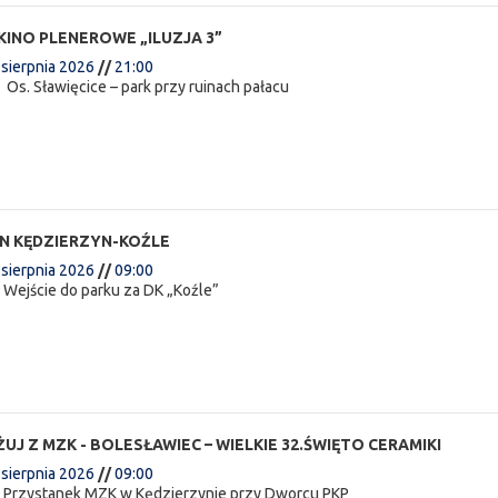
KINO PLENEROWE „ILUZJA 3”
 sierpnia 2026
//
21:00
:
Os. Sławięcice – park przy ruinach pałacu
N KĘDZIERZYN-KOŹLE
 sierpnia 2026
//
09:00
:
Wejście do parku za DK „Koźle”
J Z MZK - BOLESŁAWIEC – WIELKIE 32.ŚWIĘTO CERAMIKI
 sierpnia 2026
//
09:00
:
Przystanek MZK w Kędzierzynie przy Dworcu PKP