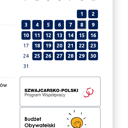
1
2
3
4
5
6
7
8
9
10
11
12
13
14
15
16
17
18
19
20
21
22
23
24
25
26
27
28
29
30
31
CÓW