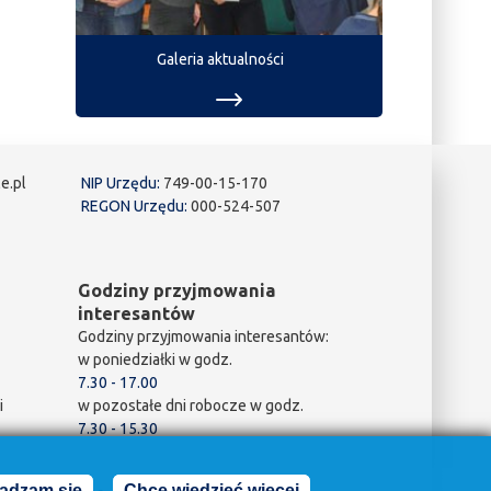
Galeria aktualności
e.pl
NIP Urzędu:
749-00-15-170
REGON Urzędu:
000-524-507
Godziny przyjmowania
interesantów
Godziny przyjmowania interesantów:
w poniedziałki w godz.
7.30 - 17.00
i
w pozostałe dni robocze w godz.
7.30 - 15.30
adzam się
Chcę wiedzieć więcej