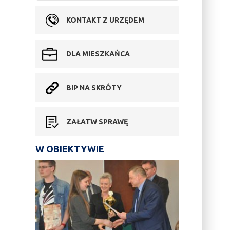
KONTAKT Z URZĘDEM
DLA MIESZKAŃCA
BIP NA SKRÓTY
ZAŁATW SPRAWĘ
W OBIEKTYWIE