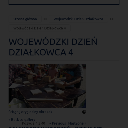
JESTEŚ
Strona główna
Wojewódzki Dzień Działkowca
TUTAJ
Wojewódzki Dzień Działkowca 4
WOJEWÓDZKI DZIEŃ
DZIAŁKOWCA 4
Ściągnij oryginalny obrazek
« Back to gallery
Pozycja 4 z 40
« Previous
|
Następne »