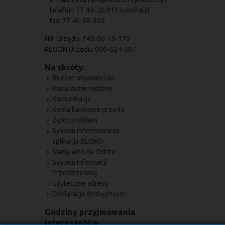
telefon:
77 40-50-311 (centrala)
fax:
77 40-50-305
NIP Urzędu:
749-00-15-170
REGON Urzędu:
000-524-507
Na skróty:
Budżet obywatelski
Karta dużej rodziny
Komunikacja
Konta bankowe urzędu
Zgłoś problem
System informowania-
aplikacja BLISKO
Stany wód na Odrze
System Informacji
Przestrzennej
Użyteczne adresy
Deklaracja dostępności
Godziny przyjmowania
interesantów