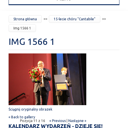
JESTEŚ
Strona główna
15-lecie chóru "Cantabile"
TUTAJ
Img 1566 1
IMG 1566 1
Ściągnij oryginalny obrazek
« Back to gallery
Pozycja 11 z 16
« Previous
|
Następne »
KALENDARZ WYDARZEŃ - DZIEJE SIĘ!