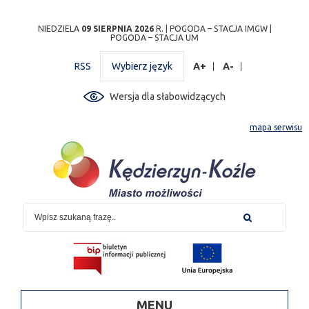
Przejdź
Przejdź do
Przejdź
Przejdź do
Przejdź do
Przejdź do
Przejdź
NIEDZIELA
09 SIERPNIA 2026
R. |
POGODA – STACJA IMGW
|
POGODA – STACJA UM
do
wyszukiwarki
do
ścieżki
kalendarza
listy
do
mapy
menu
nawigacyjnej
wydarzeń
odnośników
stopki
RSS
Wybierz język
A+
A-
strony
Wersja dla słabowidzących
mapa serwisu
MENU