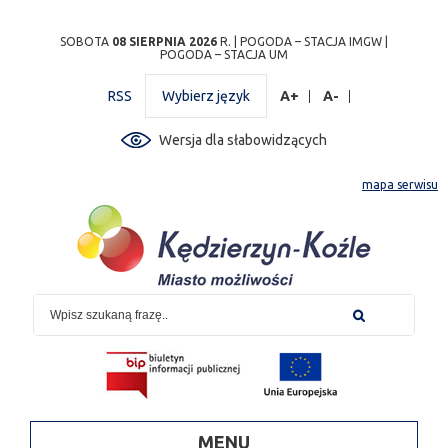
Przejdź
Przejdź do
Przejdź
Przejdź do
Przejdź do
Przejdź do
Przejdź
SOBOTA
08 SIERPNIA 2026
R. |
POGODA – STACJA IMGW
|
POGODA – STACJA UM
do
wyszukiwarki
do
ścieżki
kalendarza
listy
do
mapy
menu
nawigacyjnej
wydarzeń
odnośników
stopki
RSS
Wybierz język
A+
A-
strony
Wersja dla słabowidzących
mapa serwisu
MENU