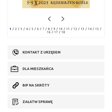
1
2
3
4
5
6
7
8
9
10
11
12
13
14
15
16
17
18
KONTAKT Z URZĘDEM
DLA MIESZKAŃCA
BIP NA SKRÓTY
ZAŁATW SPRAWĘ