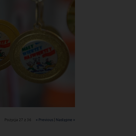
Pozycja 27 z 36
« Previous
|
Następne »