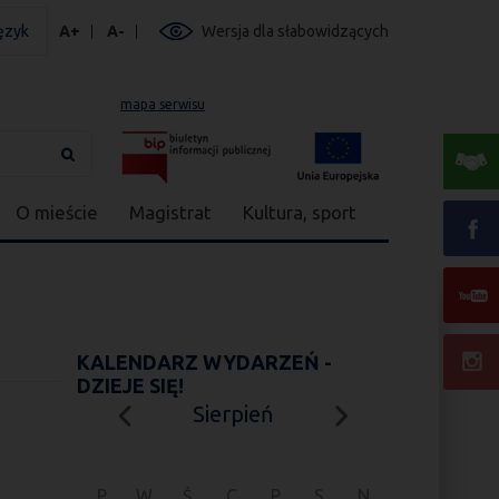
ęzyk
A+
A-
Wersja dla słabowidzących
mapa serwisu
O mieście
Magistrat
Kultura, sport
KALENDARZ WYDARZEŃ -
DZIEJE SIĘ!
Sierpień
P
W
Ś
C
P
S
N