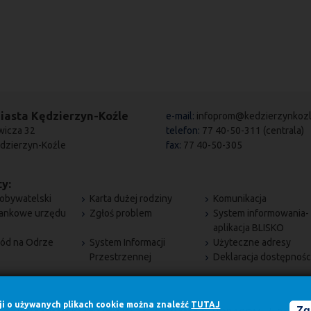
iasta Kędzierzyn-Koźle
e-mail:
infoprom@kedzierzynkozl
wicza 32
telefon:
77 40-50-311 (centrala)
dzierzyn-Koźle
fax:
77 40-50-305
y:
obywatelski
Karta dużej rodziny
Komunikacja
bankowe urzędu
Zgłoś problem
System informowania-
aplikacja BLISKO
ód na Odrze
System Informacji
Użyteczne adresy
Przestrzennej
Deklaracja dostępnośc
cji o używanych plikach cookie można znaleźć
TUTAJ
Zg