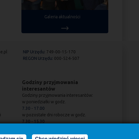
Galeria aktualności
e.pl
NIP Urzędu:
749-00-15-170
REGON Urzędu:
000-524-507
Godziny przyjmowania
interesantów
Godziny przyjmowania interesantów:
w poniedziałki w godz.
7.30 - 17.00
i
w pozostałe dni robocze w godz.
7.30 - 15.30
adzam się
Chcę wiedzieć więcej