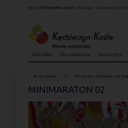
PIĄTEK
07 SIERPNIA 2026
R. |
POGODA – STACJA IMGW
|
POG
Przejdź
Przejdź do
Przejdź
Przejdź do
Przejdź do
Przejdź do
Przejdź
do
wyszukiwarki
do
ścieżki
kalendarza
listy
do
mapy
menu
nawigacyjnej
wydarzeń
odnośników
stopki
strony
DUGNAD
Dla inwestora
Dla turysty
JESTEŚ
Strona główna
XVII Maraton Odrzański oraz biegi
TUTAJ
MINIMARATON 02