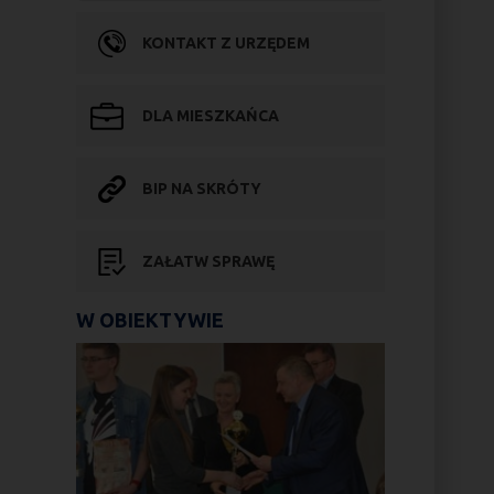
KONTAKT Z URZĘDEM
DLA MIESZKAŃCA
BIP NA SKRÓTY
ZAŁATW SPRAWĘ
W OBIEKTYWIE