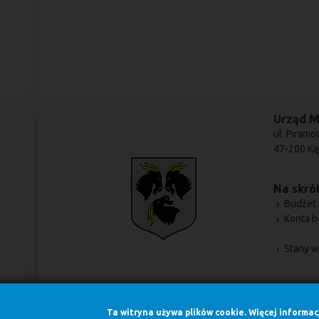
Urząd M
ul. Piramo
47-200 Kę
Na skrót
Budżet 
Konta 
Stany w
Ta witryna używa plików cookie. Więcej informa