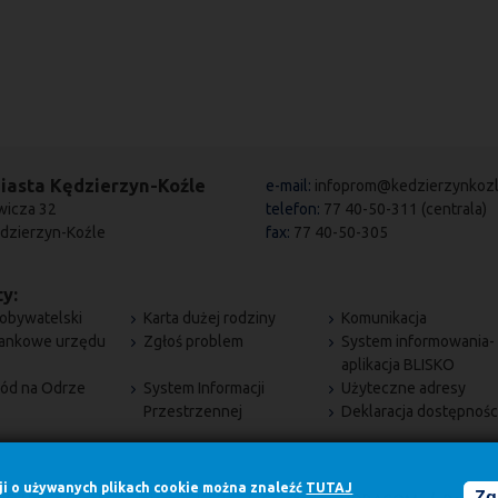
iasta Kędzierzyn-Koźle
e-mail:
infoprom@kedzierzynkozl
wicza 32
telefon:
77 40-50-311 (centrala)
dzierzyn-Koźle
fax:
77 40-50-305
y:
obywatelski
Karta dużej rodziny
Komunikacja
bankowe urzędu
Zgłoś problem
System informowania-
aplikacja BLISKO
ód na Odrze
System Informacji
Użyteczne adresy
Przestrzennej
Deklaracja dostępnośc
cji o używanych plikach cookie można znaleźć
TUTAJ
Zg