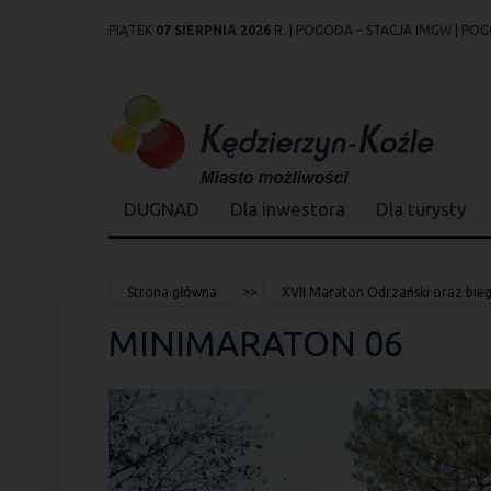
PIĄTEK
07 SIERPNIA 2026
R. |
POGODA – STACJA IMGW
|
POG
Przejdź
Przejdź do
Przejdź
Przejdź do
Przejdź do
Przejdź do
Przejdź
do
wyszukiwarki
do
ścieżki
kalendarza
listy
do
mapy
menu
nawigacyjnej
wydarzeń
odnośników
stopki
strony
DUGNAD
Dla inwestora
Dla turysty
JESTEŚ
Strona główna
XVII Maraton Odrzański oraz biegi
TUTAJ
MINIMARATON 06