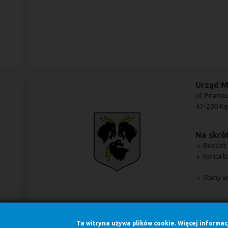
Urząd M
ul. Piramo
47-200 Kę
Na skrót
Budżet 
Konta 
Stany w
Ta witryna używa plików cookie. Więcej informa