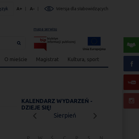
ęzyk
A+
A-
Wersja dla słabowidzących
mapa serwisu
O mieście
Magistrat
Kultura, sport
KALENDARZ WYDARZEŃ -
DZIEJE SIĘ!
Sierpień
P
W
Ś
C
P
S
N