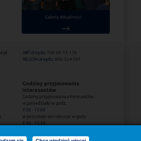
Galeria aktualności
e.pl
NIP Urzędu:
749-00-15-170
REGON Urzędu:
000-524-507
Godziny przyjmowania
interesantów
Godziny przyjmowania interesantów:
w poniedziałki w godz.
7.30 - 17.00
i
w pozostałe dni robocze w godz.
7.30 - 15.30
adzam się
Chcę wiedzieć więcej