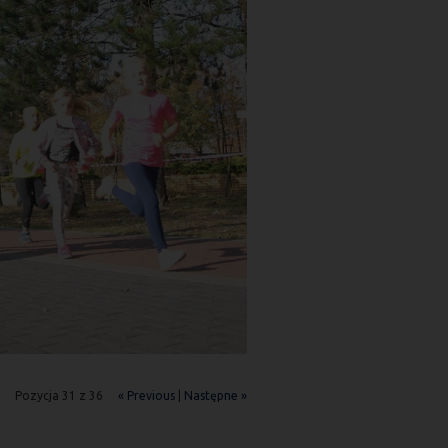
Pozycja 31 z 36
« Previous
|
Następne »