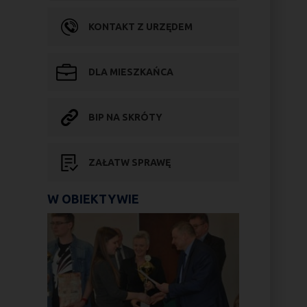
KONTAKT Z URZĘDEM
DLA MIESZKAŃCA
BIP NA SKRÓTY
ZAŁATW SPRAWĘ
W OBIEKTYWIE