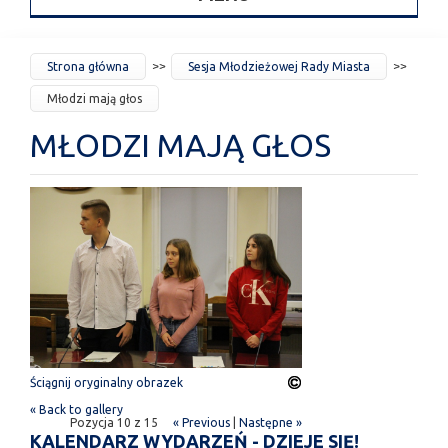
JESTEŚ
Strona główna
Sesja Młodzieżowej Rady Miasta
TUTAJ
Młodzi mają głos
MŁODZI MAJĄ GŁOS
Ściągnij oryginalny obrazek
« Back to gallery
Pozycja 10 z 15
« Previous
|
Następne »
KALENDARZ WYDARZEŃ - DZIEJE SIĘ!