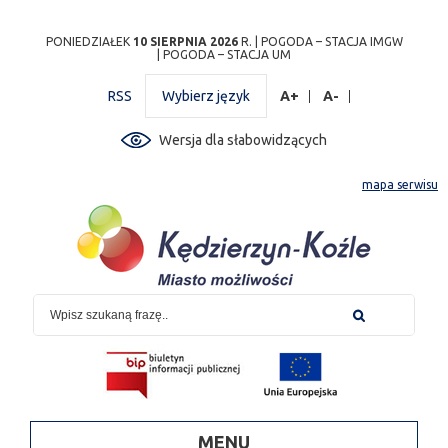
Przejdź
Przejdź do
Przejdź
Przejdź do
Przejdź do
Przejdź do
Przejdź
PONIEDZIAŁEK
10 SIERPNIA 2026
R. |
POGODA – STACJA IMGW
|
POGODA – STACJA UM
do
wyszukiwarki
do
ścieżki
kalendarza
listy
do
mapy
menu
nawigacyjnej
wydarzeń
odnośników
stopki
RSS
Wybierz język
A+
A-
strony
Wersja dla słabowidzących
mapa serwisu
MENU