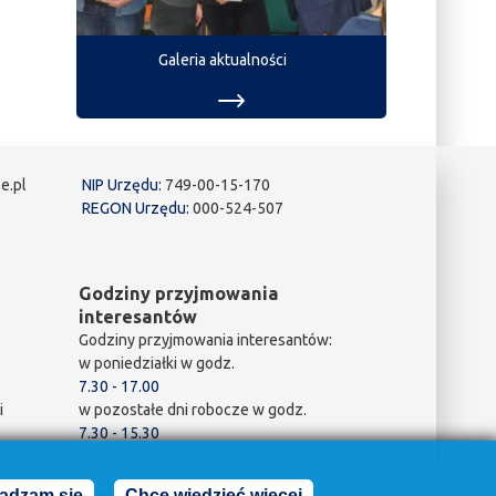
Galeria aktualności
e.pl
NIP Urzędu:
749-00-15-170
REGON Urzędu:
000-524-507
Godziny przyjmowania
interesantów
Godziny przyjmowania interesantów:
w poniedziałki w godz.
7.30 - 17.00
i
w pozostałe dni robocze w godz.
7.30 - 15.30
adzam się
Chcę wiedzieć więcej