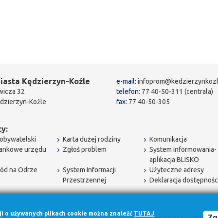
iasta Kędzierzyn-Koźle
e-mail:
infoprom@kedzierzynkozl
wicza 32
telefon:
77 40-50-311 (centrala)
dzierzyn-Koźle
fax:
77 40-50-305
y:
obywatelski
Karta dużej rodziny
Komunikacja
bankowe urzędu
Zgłoś problem
System informowania-
aplikacja BLISKO
ód na Odrze
System Informacji
Użyteczne adresy
Przestrzennej
Deklaracja dostępnośc
cji o używanych plikach cookie można znaleźć
TUTAJ
Zg