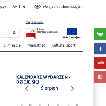
ęzyk
A+
A-
Wersja dla słabowidzących
mapa serwisu
O mieście
Magistrat
Kultura, sport
KALENDARZ WYDARZEŃ -
DZIEJE SIĘ!
Sierpień
P
W
Ś
C
P
S
N