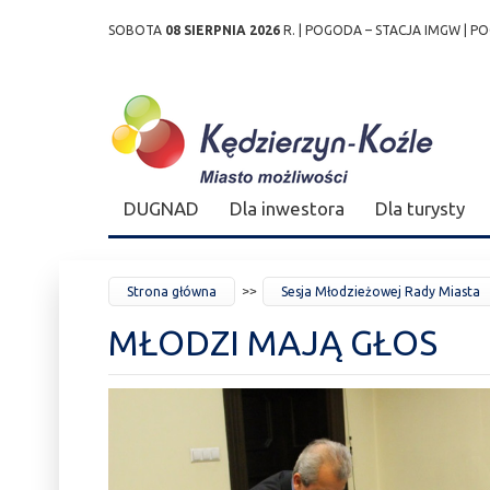
SOBOTA
08 SIERPNIA 2026
R. |
POGODA – STACJA IMGW
|
PO
Przejdź
Przejdź do
Przejdź
Przejdź do
Przejdź do
Przejdź do
Przejdź
do
wyszukiwarki
do
ścieżki
kalendarza
listy
do
mapy
menu
nawigacyjnej
wydarzeń
odnośników
stopki
strony
DUGNAD
Dla inwestora
Dla turysty
JESTEŚ
Strona główna
Sesja Młodzieżowej Rady Miasta
TUTAJ
MŁODZI MAJĄ GŁOS