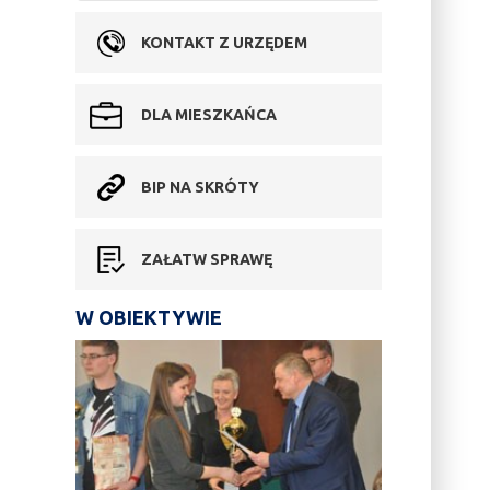
KONTAKT Z URZĘDEM
DLA MIESZKAŃCA
BIP NA SKRÓTY
ZAŁATW SPRAWĘ
W OBIEKTYWIE