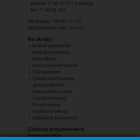
telefon:
77 40-50-311 (centrala)
fax:
77 40-50-305
NIP Urzędu:
749-00-15-170
REGON Urzędu:
000-524-507
Na skróty:
Budżet obywatelski
Karta dużej rodziny
Komunikacja
Konta bankowe urzędu
Zgłoś problem
System informowania-
aplikacja BLISKO
Stany wód na Odrze
System Informacji
Przestrzennej
Użyteczne adresy
Deklaracja dostępności
Godziny przyjmowania
interesantów