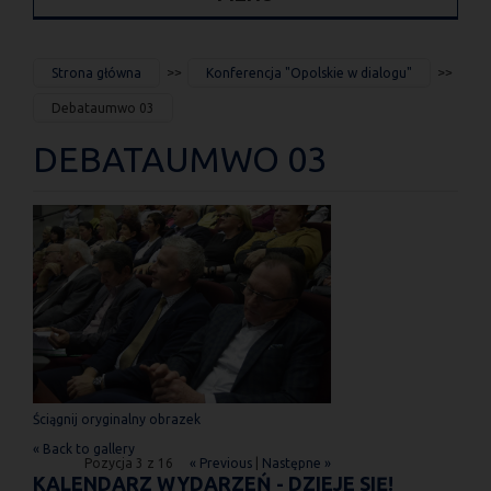
JESTEŚ
Strona główna
Konferencja "Opolskie w dialogu"
TUTAJ
Debataumwo 03
DEBATAUMWO 03
Ściągnij oryginalny obrazek
« Back to gallery
Pozycja 3 z 16
« Previous
|
Następne »
KALENDARZ WYDARZEŃ - DZIEJE SIĘ!