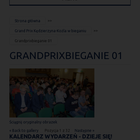
JESTEŚ
Strona główna
TUTAJ
Grand Prix Kędzierzyna-Koźla w bieganiu
Grandprixbieganie 01
GRANDPRIXBIEGANIE 01
Ściągnij oryginalny obrazek
« Back to gallery
Pozycja 1 z 32
Następne »
KALENDARZ WYDARZEŃ - DZIEJE SIĘ!