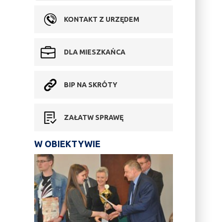
KONTAKT Z URZĘDEM
DLA MIESZKAŃCA
BIP NA SKRÓTY
ZAŁATW SPRAWĘ
W OBIEKTYWIE