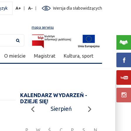
ęzyk
A+
A-
Wersja dla słabowidzących
mapa serwisu
O mieście
Magistrat
Kultura, sport
KALENDARZ WYDARZEŃ -
DZIEJE SIĘ!
Sierpień
P
W
Ś
C
P
S
N