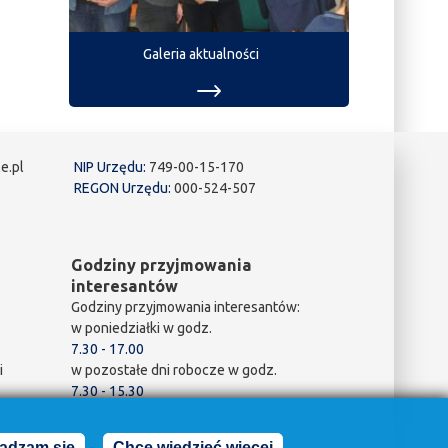
Galeria aktualności
e.pl
NIP Urzędu:
749-00-15-170
REGON Urzędu:
000-524-507
Godziny przyjmowania
interesantów
Godziny przyjmowania interesantów:
w poniedziałki w godz.
7.30 - 17.00
i
w pozostałe dni robocze w godz.
7.30 - 15.30
adzam się
Chcę wiedzieć więcej