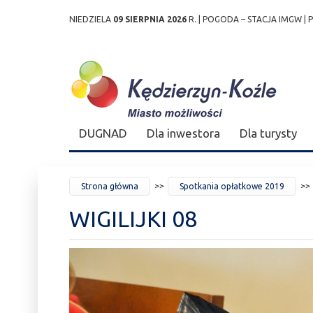
NIEDZIELA
09 SIERPNIA 2026
R. |
POGODA – STACJA IMGW
|
Przejdź
Przejdź do
Przejdź
Przejdź do
Przejdź do
Przejdź do
Przejdź
do
wyszukiwarki
do
ścieżki
kalendarza
listy
do
mapy
menu
nawigacyjnej
wydarzeń
odnośników
stopki
strony
DUGNAD
Dla inwestora
Dla turysty
JESTEŚ
Strona główna
Spotkania opłatkowe 2019
TUTAJ
WIGILIJKI 08