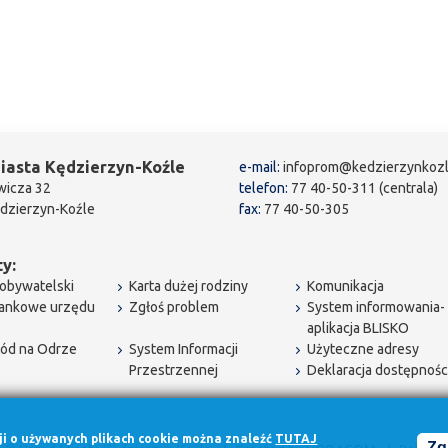
iasta Kędzierzyn-Koźle
e-mail:
infoprom@kedzierzynkozl
wicza 32
telefon:
77 40-50-311 (centrala)
dzierzyn-Koźle
fax:
77 40-50-305
y:
obywatelski
Karta dużej rodziny
Komunikacja
bankowe urzędu
Zgłoś problem
System informowania-
aplikacja BLISKO
ód na Odrze
System Informacji
Użyteczne adresy
Przestrzennej
Deklaracja dostępnośc
cji o używanych plikach cookie można znaleźć
TUTAJ
Zg