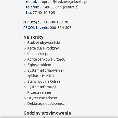
e-mail:
infoprom@kedzierzynkozle.pl
telefon:
77 40-50-311 (centrala)
fax:
77 40-50-305
NIP Urzędu:
749-00-15-170
REGON Urzędu:
000-524-507
Na skróty:
Budżet obywatelski
Karta dużej rodziny
Komunikacja
Konta bankowe urzędu
Zgłoś problem
System informowania-
aplikacja BLISKO
Stany wód na Odrze
System Informacji
Przestrzennej
Użyteczne adresy
Deklaracja dostępności
Godziny przyjmowania