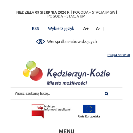
Przejdź
Przejdź do
Przejdź
Przejdź do
Przejdź do
Przejdź do
Przejdź
NIEDZIELA
09 SIERPNIA 2026
R. |
POGODA – STACJA IMGW
|
POGODA – STACJA UM
do
wyszukiwarki
do
ścieżki
kalendarza
listy
do
mapy
menu
nawigacyjnej
wydarzeń
odnośników
stopki
RSS
Wybierz język
A+
A-
strony
Wersja dla słabowidzących
mapa serwisu
MENU