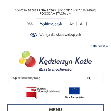
Przejdź
Przejdź do
Przejdź
Przejdź do
Przejdź do
Przejdź do
Przejdź
SOBOTA
08 SIERPNIA 2026
R. |
POGODA – STACJA IMGW
|
POGODA – STACJA UM
do
wyszukiwarki
do
ścieżki
kalendarza
listy
do
mapy
menu
nawigacyjnej
wydarzeń
odnośników
stopki
RSS
Wybierz język
A+
A-
strony
Wersja dla słabowidzących
mapa serwisu
MENU