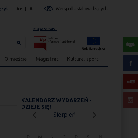
ęzyk
A+
A-
Wersja dla słabowidzących
mapa serwisu
O mieście
Magistrat
Kultura, sport
KALENDARZ WYDARZEŃ -
DZIEJE SIĘ!
Sierpień
P
W
Ś
C
P
S
N