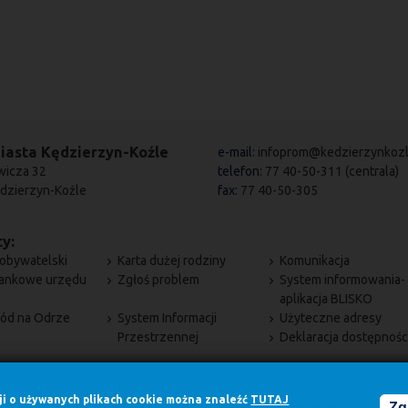
iasta Kędzierzyn-Koźle
e-mail:
infoprom@kedzierzynkozl
wicza 32
telefon:
77 40-50-311 (centrala)
dzierzyn-Koźle
fax:
77 40-50-305
y:
obywatelski
Karta dużej rodziny
Komunikacja
bankowe urzędu
Zgłoś problem
System informowania-
aplikacja BLISKO
ód na Odrze
System Informacji
Użyteczne adresy
Przestrzennej
Deklaracja dostępnośc
cji o używanych plikach cookie można znaleźć
TUTAJ
Zg