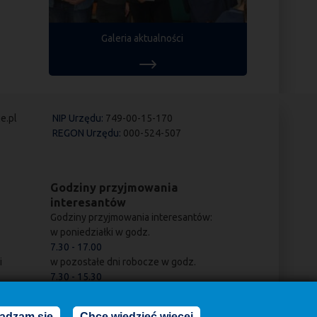
Galeria aktualności
e.pl
NIP Urzędu:
749-00-15-170
REGON Urzędu:
000-524-507
Godziny przyjmowania
interesantów
Godziny przyjmowania interesantów:
w poniedziałki w godz.
7.30 - 17.00
i
w pozostałe dni robocze w godz.
7.30 - 15.30
adzam się
Chcę wiedzieć więcej