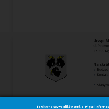
Urząd M
ul. Piramo
47-200 Kę
Na skrót
Budżet 
Konta 
Stany w
Ta witryna używa plików cookie. Więcej informa