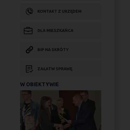
KONTAKT Z URZĘDEM
DLA MIESZKAŃCA
BIP NA SKRÓTY
ZAŁATW SPRAWĘ
W OBIEKTYWIE