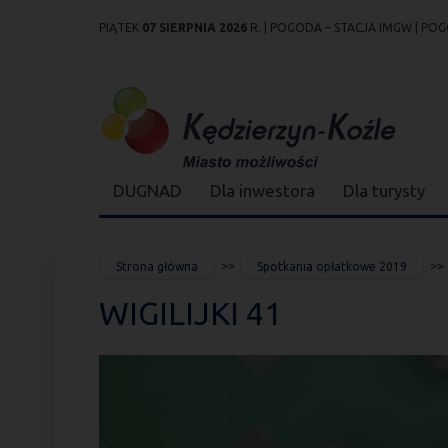
PIĄTEK
07 SIERPNIA 2026
R. |
POGODA – STACJA IMGW
|
POG
Przejdź
Przejdź do
Przejdź
Przejdź do
Przejdź do
Przejdź do
Przejdź
do
wyszukiwarki
do
ścieżki
kalendarza
listy
do
mapy
menu
nawigacyjnej
wydarzeń
odnośników
stopki
strony
DUGNAD
Dla inwestora
Dla turysty
JESTEŚ
Strona główna
Spotkania opłatkowe 2019
TUTAJ
WIGILIJKI 41