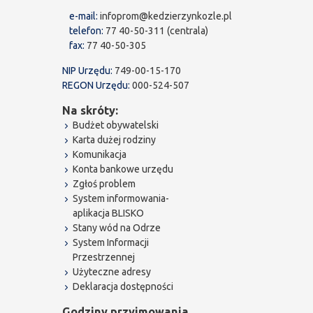
e-mail:
infoprom@kedzierzynkozle.pl
telefon:
77 40-50-311 (centrala)
fax:
77 40-50-305
NIP Urzędu:
749-00-15-170
REGON Urzędu:
000-524-507
Na skróty:
Budżet obywatelski
Karta dużej rodziny
Komunikacja
Konta bankowe urzędu
Zgłoś problem
System informowania-
aplikacja BLISKO
Stany wód na Odrze
System Informacji
Przestrzennej
Użyteczne adresy
Deklaracja dostępności
Godziny przyjmowania