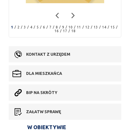
1
2
3
4
5
6
7
8
9
10
11
12
13
14
15
16
17
18
KONTAKT Z URZĘDEM
DLA MIESZKAŃCA
BIP NA SKRÓTY
ZAŁATW SPRAWĘ
W OBIEKTYWIE