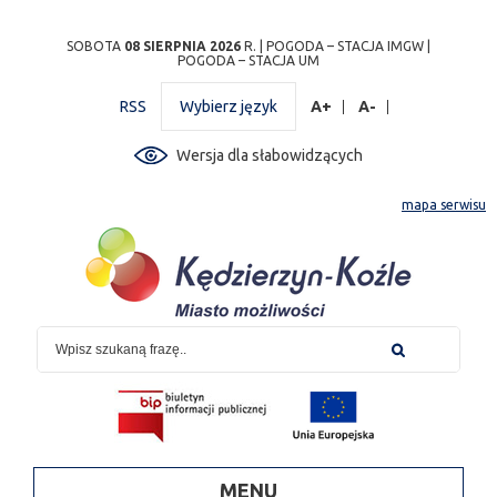
Przejdź
Przejdź do
Przejdź
Przejdź do
Przejdź do
Przejdź do
Przejdź
SOBOTA
08 SIERPNIA 2026
R. |
POGODA – STACJA IMGW
|
POGODA – STACJA UM
do
wyszukiwarki
do
ścieżki
kalendarza
listy
do
mapy
menu
nawigacyjnej
wydarzeń
odnośników
stopki
RSS
Wybierz język
A+
A-
strony
Wersja dla słabowidzących
mapa serwisu
MENU