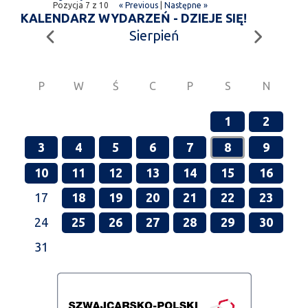
Pozycja 7 z 10
« Previous
|
Następne »
KALENDARZ WYDARZEŃ - DZIEJE SIĘ!
Sierpień
P
W
Ś
C
P
S
N
1
2
3
4
5
6
7
8
9
10
11
12
13
14
15
16
17
18
19
20
21
22
23
24
25
26
27
28
29
30
31