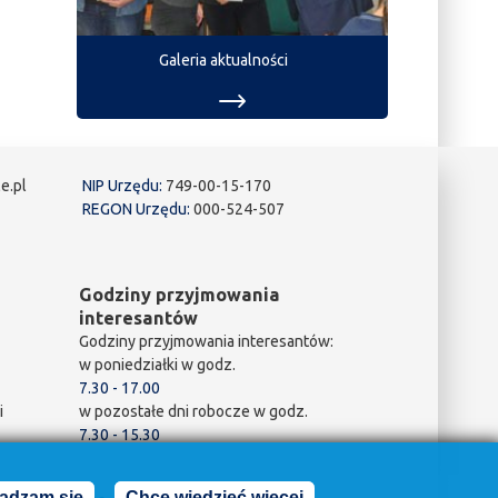
Galeria aktualności
e.pl
NIP Urzędu:
749-00-15-170
REGON Urzędu:
000-524-507
Godziny przyjmowania
interesantów
Godziny przyjmowania interesantów:
w poniedziałki w godz.
7.30 - 17.00
i
w pozostałe dni robocze w godz.
7.30 - 15.30
adzam się
Chcę wiedzieć więcej