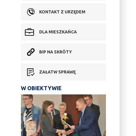
KONTAKT Z URZĘDEM
DLA MIESZKAŃCA
BIP NA SKRÓTY
ZAŁATW SPRAWĘ
W OBIEKTYWIE