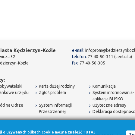
iasta Kędzierzyn-Koźle
e-mail:
infoprom@kedzierzynkozl
wicza 32
telefon:
77 40-50-311 (centrala)
dzierzyn-Koźle
fax:
77 40-50-305
y:
obywatelski
Karta dużej rodziny
Komunikacja
bankowe urzędu
Zgłoś problem
System informowania-
aplikacja BLISKO
ód na Odrze
System Informacji
Użyteczne adresy
Przestrzennej
Deklaracja dostępnośc
cji o używanych plikach cookie można znaleźć
TUTAJ
Zg