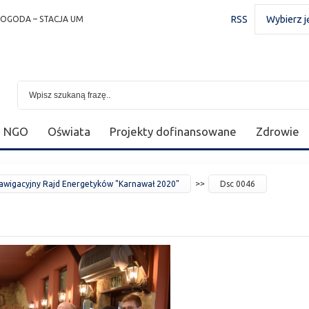
RSS
Wybierz j
POGODA – STACJA UM
NGO
Oświata
Projekty dofinansowane
Zdrowie
wigacyjny Rajd Energetyków "Karnawał 2020"
Dsc 0046