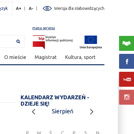
ęzyk
A+
A-
Wersja dla słabowidzących
mapa serwisu
O mieście
Magistrat
Kultura, sport
KALENDARZ WYDARZEŃ -
DZIEJE SIĘ!
Sierpień
P
W
Ś
C
P
S
N