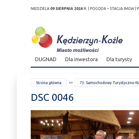
NIEDZIELA
09 SIERPNIA 2026
R. |
POGODA – STACJA IMGW
|
Przejdź
Przejdź do
Przejdź
Przejdź do
Przejdź do
Przejdź do
Przejdź
do
wyszukiwarki
do
ścieżki
kalendarza
listy
do
mapy
menu
nawigacyjnej
wydarzeń
odnośników
stopki
strony
DUGNAD
Dla inwestora
Dla turysty
JESTEŚ
Strona główna
73. Samochodowy Turystyczno-Na
TUTAJ
DSC 0046