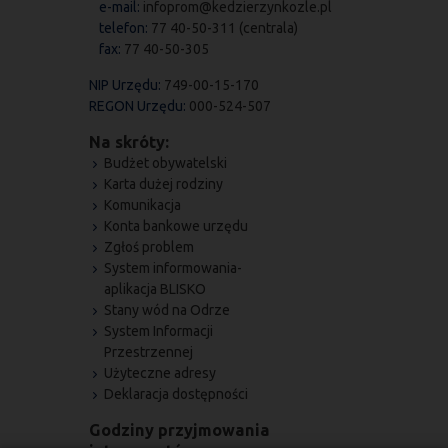
e-mail:
infoprom@kedzierzynkozle.pl
telefon:
77 40-50-311 (centrala)
fax:
77 40-50-305
NIP Urzędu:
749-00-15-170
REGON Urzędu:
000-524-507
Na skróty:
Budżet obywatelski
Karta dużej rodziny
Komunikacja
Konta bankowe urzędu
Zgłoś problem
System informowania-
aplikacja BLISKO
Stany wód na Odrze
System Informacji
Przestrzennej
Użyteczne adresy
Deklaracja dostępności
Godziny przyjmowania