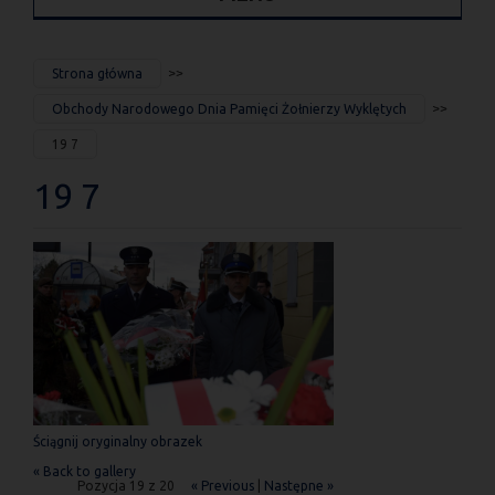
JESTEŚ
Strona główna
TUTAJ
Obchody Narodowego Dnia Pamięci Żołnierzy Wyklętych
19 7
19 7
Ściągnij oryginalny obrazek
« Back to gallery
Pozycja 19 z 20
« Previous
|
Następne »