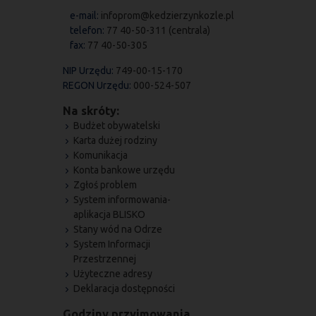
e-mail:
infoprom@kedzierzynkozle.pl
telefon:
77 40-50-311 (centrala)
fax:
77 40-50-305
NIP Urzędu:
749-00-15-170
REGON Urzędu:
000-524-507
Na skróty:
Budżet obywatelski
Karta dużej rodziny
Komunikacja
Konta bankowe urzędu
Zgłoś problem
System informowania-
aplikacja BLISKO
Stany wód na Odrze
System Informacji
Przestrzennej
Użyteczne adresy
Deklaracja dostępności
Godziny przyjmowania