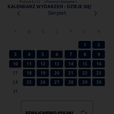
Pozycja 8 z 12
« Previous
|
Następne »
KALENDARZ WYDARZEŃ - DZIEJE SIĘ!
Sierpień
P
W
Ś
C
P
S
N
1
2
3
4
5
6
7
8
9
10
11
12
13
14
15
16
17
18
19
20
21
22
23
24
25
26
27
28
29
30
31