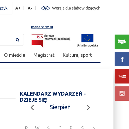
ęzyk
A+
A-
Wersja dla słabowidzących
mapa serwisu
O mieście
Magistrat
Kultura, sport
KALENDARZ WYDARZEŃ -
DZIEJE SIĘ!
Sierpień
P
W
Ś
C
P
S
N