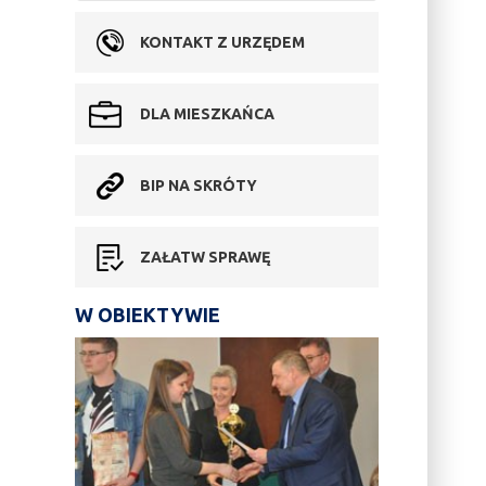
KONTAKT Z URZĘDEM
DLA MIESZKAŃCA
BIP NA SKRÓTY
ZAŁATW SPRAWĘ
W OBIEKTYWIE