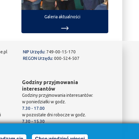
Galeria aktualności
e.pl
NIP Urzędu:
749-00-15-170
REGON Urzędu:
000-524-507
Godziny przyjmowania
interesantów
Godziny przyjmowania interesantów:
w poniedziałki w godz.
7.30 - 17.00
i
w pozostałe dni robocze w godz.
7.30 - 15.30
adzam się
Chcę wiedzieć więcej