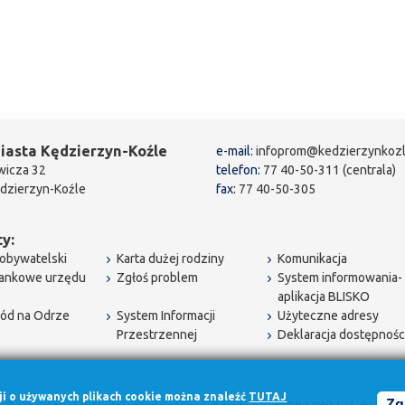
iasta Kędzierzyn-Koźle
e-mail:
infoprom@kedzierzynkozl
wicza 32
telefon:
77 40-50-311 (centrala)
dzierzyn-Koźle
fax:
77 40-50-305
y:
obywatelski
Karta dużej rodziny
Komunikacja
bankowe urzędu
Zgłoś problem
System informowania-
aplikacja BLISKO
ód na Odrze
System Informacji
Użyteczne adresy
Przestrzennej
Deklaracja dostępnośc
cji o używanych plikach cookie można znaleźć
TUTAJ
Zg