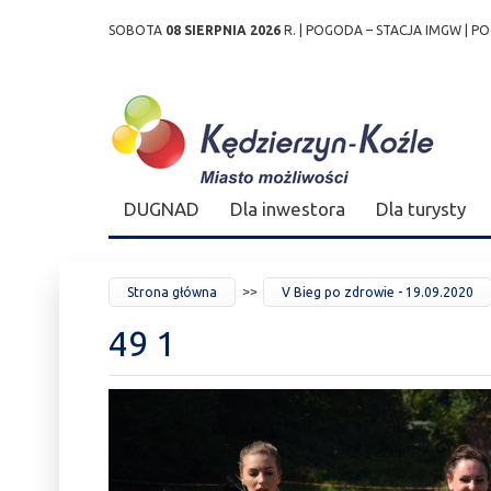
SOBOTA
08 SIERPNIA 2026
R. |
POGODA – STACJA IMGW
|
PO
Przejdź
Przejdź do
Przejdź
Przejdź do
Przejdź do
Przejdź do
Przejdź
do
wyszukiwarki
do
ścieżki
kalendarza
listy
do
mapy
menu
nawigacyjnej
wydarzeń
odnośników
stopki
strony
DUGNAD
Dla inwestora
Dla turysty
JESTEŚ
Strona główna
V Bieg po zdrowie - 19.09.2020
TUTAJ
49 1