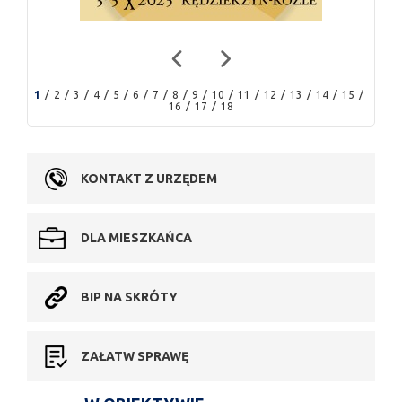
1
2
3
4
5
6
7
8
9
10
11
12
13
14
15
16
17
18
KONTAKT Z URZĘDEM
DLA MIESZKAŃCA
BIP NA SKRÓTY
ZAŁATW SPRAWĘ