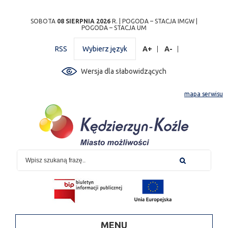
Przejdź
Przejdź do
Przejdź
Przejdź do
Przejdź do
Przejdź do
Przejdź
SOBOTA
08 SIERPNIA 2026
R. |
POGODA – STACJA IMGW
|
POGODA – STACJA UM
do
wyszukiwarki
do
ścieżki
kalendarza
listy
do
mapy
menu
nawigacyjnej
wydarzeń
odnośników
stopki
RSS
Wybierz język
A+
A-
strony
Wersja dla słabowidzących
mapa serwisu
MENU