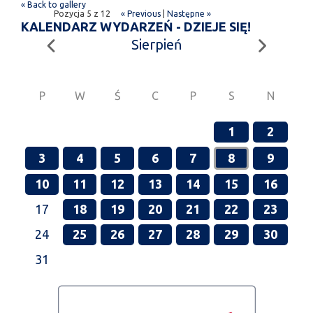
« Back to gallery
Pozycja 5 z 12
« Previous
|
Następne »
KALENDARZ WYDARZEŃ - DZIEJE SIĘ!
Sierpień
P
W
Ś
C
P
S
N
1
2
3
4
5
6
7
8
9
10
11
12
13
14
15
16
17
18
19
20
21
22
23
24
25
26
27
28
29
30
31