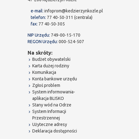
e-mail:
infoprom@kedzierzynkozle.pl
telefon:
77 40-50-311 (centrala)
fax:
77 40-50-305
NIP Urzędu:
749-00-15-170
REGON Urzędu:
000-524-507
Na skróty:
Budżet obywatelski
Karta dużej rodziny
Komunikacja
Konta bankowe urzędu
Zgłoś problem
System informowania-
aplikacja BLISKO
Stany wód na Odrze
System Informacji
Przestrzennej
Użyteczne adresy
Deklaracja dostępności