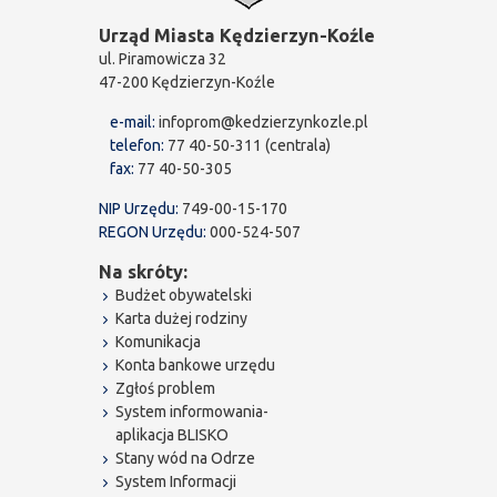
Urząd Miasta Kędzierzyn-Koźle
ul. Piramowicza 32
47-200 Kędzierzyn-Koźle
e-mail:
infoprom@kedzierzynkozle.pl
telefon:
77 40-50-311 (centrala)
fax:
77 40-50-305
NIP Urzędu:
749-00-15-170
REGON Urzędu:
000-524-507
Na skróty:
Budżet obywatelski
Karta dużej rodziny
Komunikacja
Konta bankowe urzędu
Zgłoś problem
System informowania-
aplikacja BLISKO
Stany wód na Odrze
System Informacji