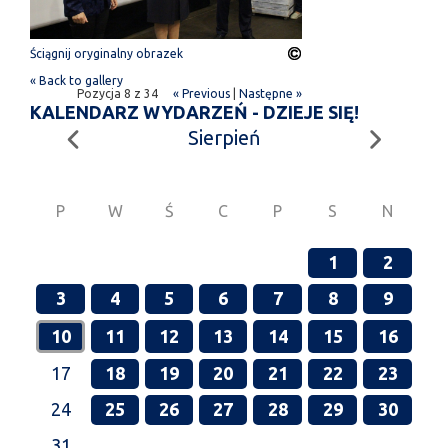
Ściągnij oryginalny obrazek
« Back to gallery
Pozycja 8 z 34
« Previous
|
Następne »
KALENDARZ WYDARZEŃ - DZIEJE SIĘ!
Sierpień
P
W
Ś
C
P
S
N
1
2
3
4
5
6
7
8
9
10
11
12
13
14
15
16
17
18
19
20
21
22
23
24
25
26
27
28
29
30
31