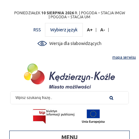
Przejdź
Przejdź do
Przejdź
Przejdź do
Przejdź do
Przejdź do
Przejdź
PONIEDZIAŁEK
10 SIERPNIA 2026
R. |
POGODA – STACJA IMGW
|
POGODA – STACJA UM
do
wyszukiwarki
do
ścieżki
kalendarza
listy
do
mapy
menu
nawigacyjnej
wydarzeń
odnośników
stopki
RSS
Wybierz język
A+
A-
strony
Wersja dla słabowidzących
mapa serwisu
MENU