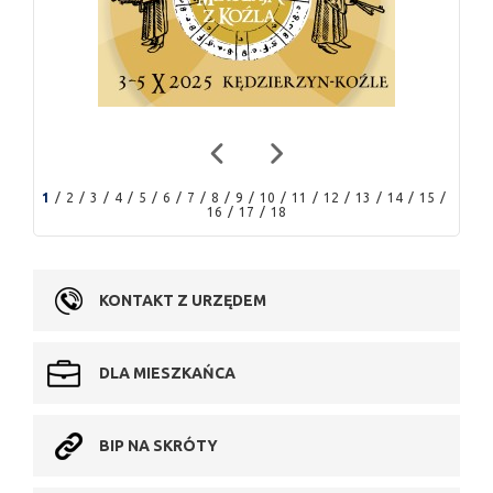
1
2
3
4
5
6
7
8
9
10
11
12
13
14
15
16
17
18
KONTAKT Z URZĘDEM
DLA MIESZKAŃCA
BIP NA SKRÓTY