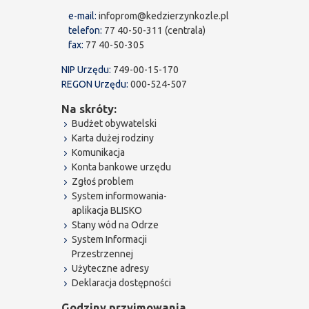
e-mail:
infoprom@kedzierzynkozle.pl
telefon:
77 40-50-311 (centrala)
fax:
77 40-50-305
NIP Urzędu:
749-00-15-170
REGON Urzędu:
000-524-507
Na skróty:
Budżet obywatelski
Karta dużej rodziny
Komunikacja
Konta bankowe urzędu
Zgłoś problem
System informowania-
aplikacja BLISKO
Stany wód na Odrze
System Informacji
Przestrzennej
Użyteczne adresy
Deklaracja dostępności
Godziny przyjmowania