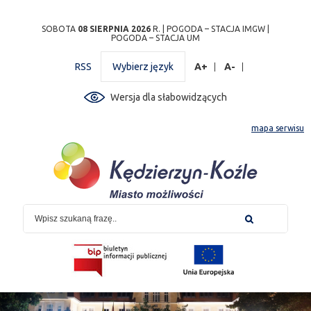
Przejdź
Przejdź do
Przejdź
Przejdź do
Przejdź do
Przejdź do
Przejdź
SOBOTA
08 SIERPNIA 2026
R. |
POGODA – STACJA IMGW
|
POGODA – STACJA UM
do
wyszukiwarki
do
ścieżki
kalendarza
listy
do
mapy
menu
nawigacyjnej
wydarzeń
odnośników
stopki
RSS
Wybierz język
A+
A-
strony
Wersja dla słabowidzących
mapa serwisu