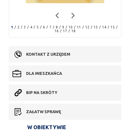
1
2
3
4
5
6
7
8
9
10
11
12
13
14
15
16
17
18
KONTAKT Z URZĘDEM
DLA MIESZKAŃCA
BIP NA SKRÓTY
ZAŁATW SPRAWĘ
W OBIEKTYWIE