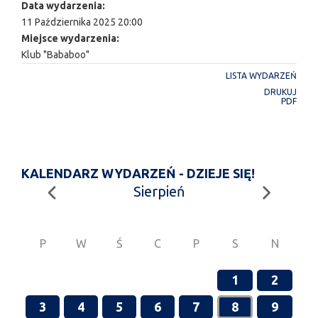
Data wydarzenia:
11 Października 2025 20:00
Miejsce wydarzenia:
Klub "Bababoo"
LISTA WYDARZEŃ
DRUKUJ
PDF
KALENDARZ WYDARZEŃ - DZIEJE SIĘ!
Sierpień
P
W
Ś
C
P
S
N
1
2
3
4
5
6
7
8
9