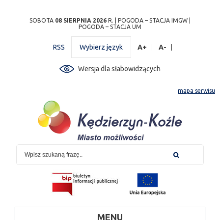
Przejdź
Przejdź do
Przejdź
Przejdź do
Przejdź do
Przejdź do
Przejdź
SOBOTA
08 SIERPNIA 2026
R. |
POGODA – STACJA IMGW
|
POGODA – STACJA UM
do
wyszukiwarki
do
ścieżki
kalendarza
listy
do
mapy
menu
nawigacyjnej
wydarzeń
odnośników
stopki
RSS
Wybierz język
A+
A-
strony
Wersja dla słabowidzących
mapa serwisu
MENU