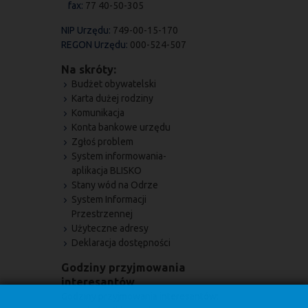
fax:
77 40-50-305
NIP Urzędu:
749-00-15-170
REGON Urzędu:
000-524-507
Na skróty:
Budżet obywatelski
Karta dużej rodziny
Komunikacja
Konta bankowe urzędu
Zgłoś problem
System informowania-
aplikacja BLISKO
Stany wód na Odrze
System Informacji
Przestrzennej
Użyteczne adresy
Deklaracja dostępności
Godziny przyjmowania
interesantów
Godziny przyjmowania interesantów: