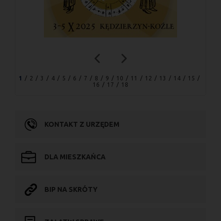
1
2
3
4
5
6
7
8
9
10
11
12
13
14
15
16
17
18
KONTAKT Z URZĘDEM
DLA MIESZKAŃCA
BIP NA SKRÓTY