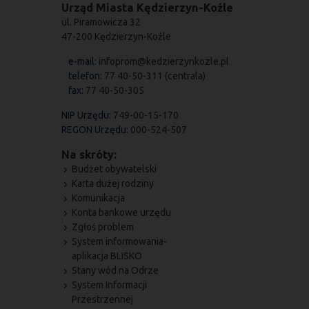
Urząd Miasta Kędzierzyn-Koźle
ul. Piramowicza 32
47-200 Kędzierzyn-Koźle
e-mail:
infoprom@kedzierzynkozle.pl
telefon:
77 40-50-311 (centrala)
fax:
77 40-50-305
NIP Urzędu:
749-00-15-170
REGON Urzędu:
000-524-507
Na skróty:
Budżet obywatelski
Karta dużej rodziny
Komunikacja
Konta bankowe urzędu
Zgłoś problem
System informowania-
aplikacja BLISKO
Stany wód na Odrze
System Informacji
Przestrzennej