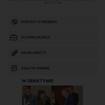
16
17
18
KONTAKT Z URZĘDEM
DLA MIESZKAŃCA
BIP NA SKRÓTY
ZAŁATW SPRAWĘ
W OBIEKTYWIE