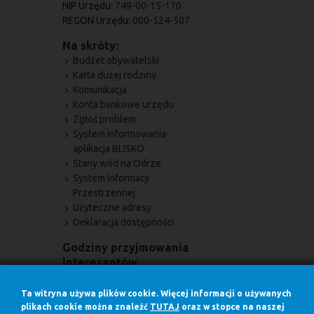
NIP Urzędu:
749-00-15-170
REGON Urzędu:
000-524-507
Na skróty:
Budżet obywatelski
Karta dużej rodziny
Komunikacja
Konta bankowe urzędu
Zgłoś problem
System informowania-
aplikacja BLISKO
Stany wód na Odrze
System Informacji
Przestrzennej
Użyteczne adresy
Deklaracja dostępności
Godziny przyjmowania
interesantów
Godziny przyjmowania interesantów:
w poniedziałki w godz.
Ta witryna używa plików cookie. Więcej informacji o używanych
7.30 - 17.00
plikach cookie można znaleźć
TUTAJ
oraz w stopce na naszej