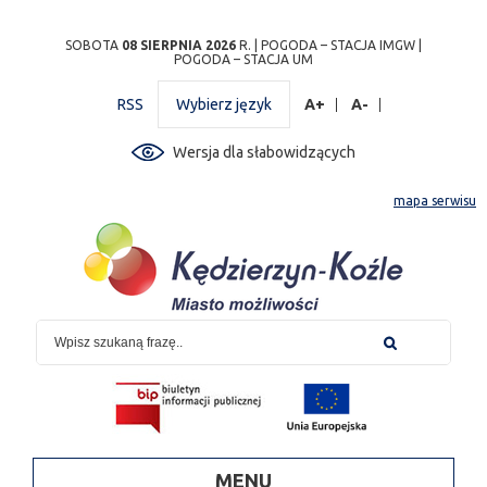
Przejdź
Przejdź do
Przejdź
Przejdź do
Przejdź do
Przejdź do
Przejdź
SOBOTA
08 SIERPNIA 2026
R. |
POGODA – STACJA IMGW
|
POGODA – STACJA UM
do
wyszukiwarki
do
ścieżki
kalendarza
listy
do
mapy
menu
nawigacyjnej
wydarzeń
odnośników
stopki
RSS
Wybierz język
A+
A-
strony
Wersja dla słabowidzących
mapa serwisu
MENU