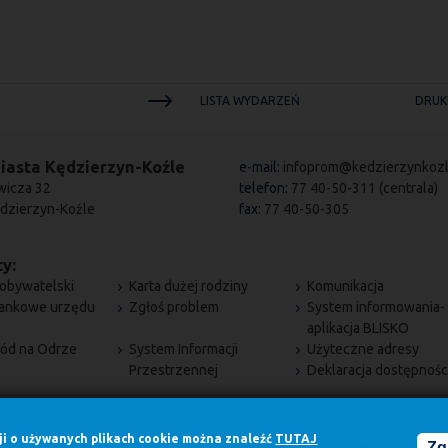
LISTA WYDARZEŃ
DRUK
iasta Kędzierzyn-Koźle
e-mail:
infoprom@kedzierzynkozl
wicza 32
telefon:
77 40-50-311 (centrala)
dzierzyn-Koźle
fax:
77 40-50-305
y:
obywatelski
Karta dużej rodziny
Komunikacja
bankowe urzędu
Zgłoś problem
System informowania-
aplikacja BLISKO
ód na Odrze
System Informacji
Użyteczne adresy
Przestrzennej
Deklaracja dostępnośc
cji o używanych plikach cookie można znaleźć
TUTAJ
Zg