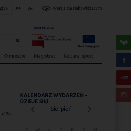
ęzyk
A+
A-
Wersja dla słabowidzących
mapa serwisu
O mieście
Magistrat
Kultura, sport
KALENDARZ WYDARZEŃ -
DZIEJE SIĘ!
Sierpień
5 21:00
P
W
Ś
C
P
S
N