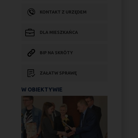
KONTAKT Z URZĘDEM
DLA MIESZKAŃCA
BIP NA SKRÓTY
ZAŁATW SPRAWĘ
W OBIEKTYWIE