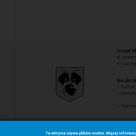
Urząd M
ul. Piramo
47-200 Kę
Na skrót
Budżet 
Konta 
Stany w
Ta witryna używa plików cookie. Więcej informa