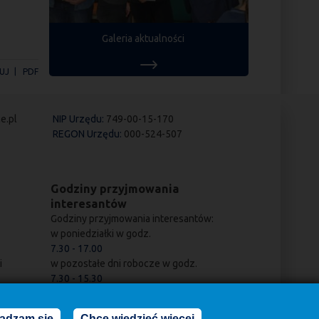
Galeria aktualności
UJ
PDF
e.pl
NIP Urzędu:
749-00-15-170
REGON Urzędu:
000-524-507
Godziny przyjmowania
interesantów
Godziny przyjmowania interesantów:
w poniedziałki w godz.
7.30 - 17.00
i
w pozostałe dni robocze w godz.
7.30 - 15.30
adzam się
Chcę wiedzieć więcej