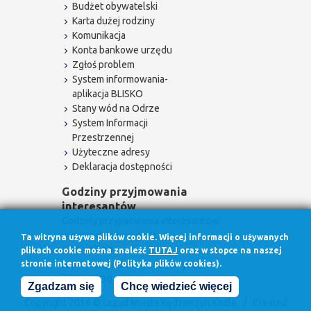
Budżet obywatelski
Karta dużej rodziny
Komunikacja
Konta bankowe urzędu
Zgłoś problem
System informowania-
aplikacja BLISKO
Stany wód na Odrze
System Informacji
Przestrzennej
Użyteczne adresy
Deklaracja dostępności
Godziny przyjmowania
interesantów
Godziny przyjmowania interesantów:
w poniedziałki w godz.
Ta witryna używa plików cookie. Więcej informacji o używanych
7.30 - 17.00
plikach cookie można znaleźć
TUTAJ
oraz w stopce na naszej
stronie internetowej (Polityka plików cookies).
w pozostałe dni robocze w godz.
7.30 - 15.30
Zgadzam się
Chcę wiedzieć więcej
Copyright 2016 © Urząd Miasta Kędzierzyn Koźle / Created