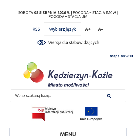
Przejdź
Przejdź do
Przejdź
Przejdź do
Przejdź do
Przejdź do
Przejdź
SOBOTA
08 SIERPNIA 2026
R. |
POGODA – STACJA IMGW
|
POGODA – STACJA UM
do
wyszukiwarki
do
ścieżki
kalendarza
listy
do
mapy
menu
nawigacyjnej
wydarzeń
odnośników
stopki
RSS
Wybierz język
A+
A-
strony
Wersja dla słabowidzących
mapa serwisu
MENU