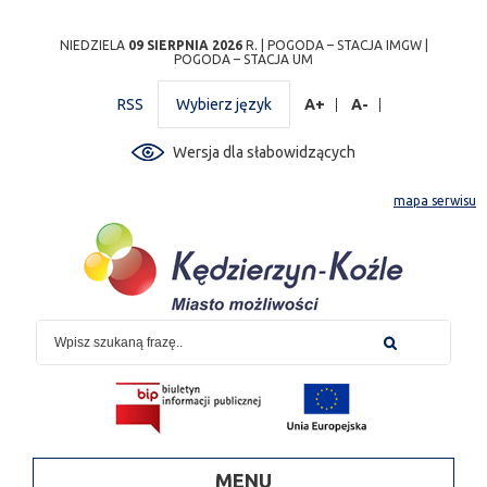
Przejdź
Przejdź do
Przejdź
Przejdź do
Przejdź do
Przejdź do
Przejdź
NIEDZIELA
09 SIERPNIA 2026
R. |
POGODA – STACJA IMGW
|
POGODA – STACJA UM
do
wyszukiwarki
do
ścieżki
kalendarza
listy
do
mapy
menu
nawigacyjnej
wydarzeń
odnośników
stopki
RSS
Wybierz język
A+
A-
strony
Wersja dla słabowidzących
mapa serwisu
MENU