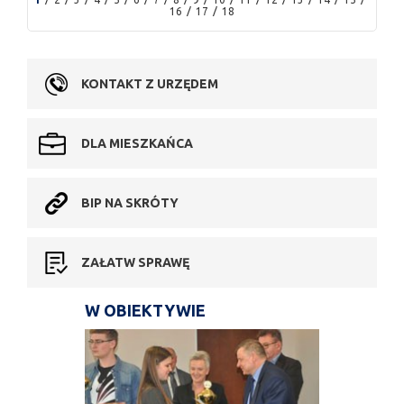
16
17
18
KONTAKT Z URZĘDEM
DLA MIESZKAŃCA
BIP NA SKRÓTY
ZAŁATW SPRAWĘ
W OBIEKTYWIE