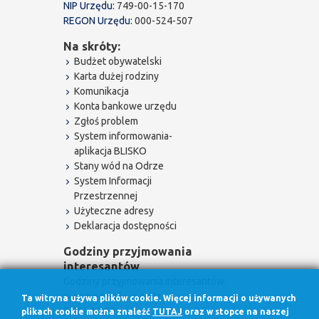
NIP Urzędu:
749-00-15-170
REGON Urzędu:
000-524-507
Na skróty:
Budżet obywatelski
Karta dużej rodziny
Komunikacja
Konta bankowe urzędu
Zgłoś problem
System informowania-
aplikacja BLISKO
Stany wód na Odrze
System Informacji
Przestrzennej
Użyteczne adresy
Deklaracja dostępności
Godziny przyjmowania
interesantów
Godziny przyjmowania interesantów:
w poniedziałki w godz.
Ta witryna używa plików cookie. Więcej informacji o używanych
7.30 - 17.00
plikach cookie można znaleźć
TUTAJ
oraz w stopce na naszej