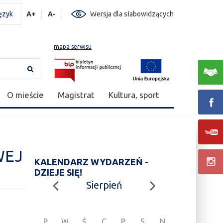
ęzyk
A+
A-
Wersja dla słabowidzących
mapa serwisu
O mieście
Magistrat
Kultura, sport
WEJ
KALENDARZ WYDARZEŃ -
DZIEJE SIĘ!
Sierpień
P
W
Ś
C
P
S
N