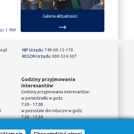
Galeria aktualności
UJ
PDF
e.pl
NIP Urzędu:
749-00-15-170
REGON Urzędu:
000-524-507
Godziny przyjmowania
interesantów
Godziny przyjmowania interesantów:
w poniedziałki w godz.
7.30 - 17.00
i
w pozostałe dni robocze w godz.
7.30 - 15.30
adzam się
Chcę wiedzieć więcej