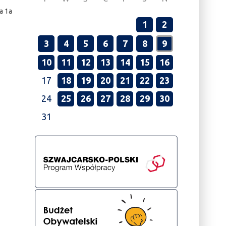
a 1a
1
2
3
4
5
6
7
8
9
10
11
12
13
14
15
16
17
18
19
20
21
22
23
24
25
26
27
28
29
30
31