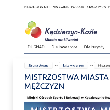
NIEDZIELA
09 SIERPNIA 2026
R. |
POGODA – STACJA IMGW
|
Przejdź
Przejdź do
Przejdź
Przejdź do
Przejdź do
Przejdź do
Przejdź
do
wyszukiwarki
do
ścieżki
kalendarza
listy
do
mapy
menu
nawigacyjnej
wydarzeń
odnośników
stopki
strony
DUGNAD
Dla inwestora
Dla turysty
JESTEŚ
Strona główna
Lista wydarzeń
Mistrzo
TUTAJ
MISTRZOSTWA MIASTA
MĘŻCZYZN