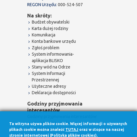
REGON Urzędu:
000-524-507
Na skróty:
Budżet obywatelski
Karta dużej rodziny
Komunikacja
Konta bankowe urzędu
Zgłoś problem
System informowania-
aplikacja BLISKO
Stany wód na Odrze
System Informacji
Przestrzennej
Użyteczne adresy
Deklaracja dostępności
Godziny przyjmowania
interesantów
Godziny przyjmowania interesantów:
w poniedziałki w godz.
Ta witryna używa plików cookie. Więcej informacji o używanych
7.30 - 17.00
plikach cookie można znaleźć
TUTAJ
oraz w stopce na naszej
w pozostałe dni robocze w godz.
stronie internetowej (Polityka plików cookies).