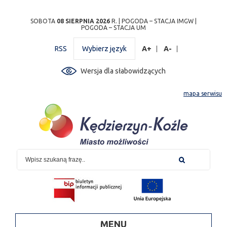
Przejdź
Przejdź do
Przejdź
Przejdź do
Przejdź do
Przejdź do
Przejdź
SOBOTA
08 SIERPNIA 2026
R. |
POGODA – STACJA IMGW
|
POGODA – STACJA UM
do
wyszukiwarki
do
ścieżki
kalendarza
listy
do
mapy
menu
nawigacyjnej
wydarzeń
odnośników
stopki
RSS
Wybierz język
A+
A-
strony
Wersja dla słabowidzących
mapa serwisu
MENU