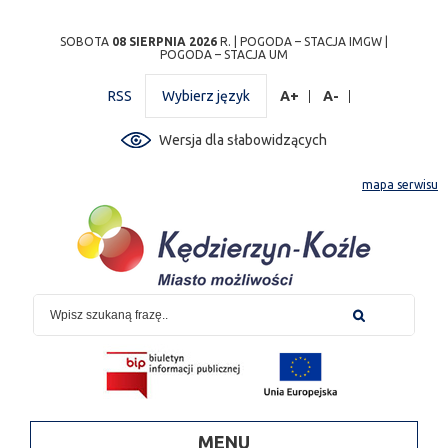
Przejdź
Przejdź do
Przejdź
Przejdź do
Przejdź do
Przejdź do
Przejdź
SOBOTA
08 SIERPNIA 2026
R. |
POGODA – STACJA IMGW
|
POGODA – STACJA UM
do
wyszukiwarki
do
ścieżki
kalendarza
listy
do
mapy
menu
nawigacyjnej
wydarzeń
odnośników
stopki
RSS
Wybierz język
A+
A-
strony
Wersja dla słabowidzących
mapa serwisu
MENU