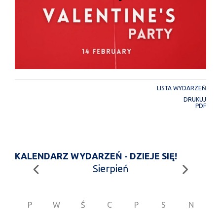
LISTA WYDARZEŃ
DRUKUJ
PDF
KALENDARZ WYDARZEŃ - DZIEJE SIĘ!
Sierpień
P
W
Ś
C
P
S
N