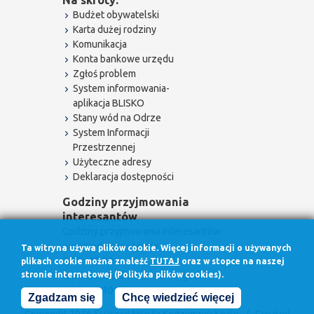
Na skróty:
Budżet obywatelski
Karta dużej rodziny
Komunikacja
Konta bankowe urzędu
Zgłoś problem
System informowania-
aplikacja BLISKO
Stany wód na Odrze
System Informacji
Przestrzennej
Użyteczne adresy
Deklaracja dostępności
Godziny przyjmowania
interesantów
Godziny przyjmowania interesantów:
w poniedziałki w godz.
Ta witryna używa plików cookie. Więcej informacji o używanych
7.30 - 17.00
plikach cookie można znaleźć
TUTAJ
oraz w stopce na naszej
stronie internetowej (Polityka plików cookies).
w pozostałe dni robocze w godz.
7.30 - 15.30
Zgadzam się
Chcę wiedzieć więcej