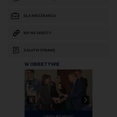
DLA MIESZKAŃCA
BIP NA SKRÓTY
ZAŁATW SPRAWĘ
W OBIEKTYWIE
Galeria aktualności