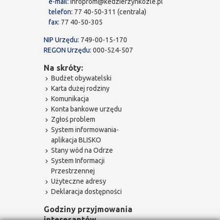
e-mail:
infoprom@kedzierzynkozle.pl
telefon:
77 40-50-311 (centrala)
fax:
77 40-50-305
NIP Urzędu:
749-00-15-170
REGON Urzędu:
000-524-507
Na skróty:
Budżet obywatelski
Karta dużej rodziny
Komunikacja
Konta bankowe urzędu
Zgłoś problem
System informowania-
aplikacja BLISKO
Stany wód na Odrze
System Informacji
Przestrzennej
Użyteczne adresy
Deklaracja dostępności
Godziny przyjmowania
interesantów