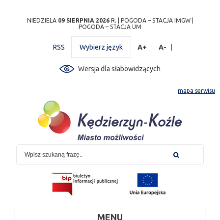
Przejdź
Przejdź do
Przejdź
Przejdź do
Przejdź do
Przejdź do
Przejdź
NIEDZIELA
09 SIERPNIA 2026
R. |
POGODA – STACJA IMGW
|
POGODA – STACJA UM
do
wyszukiwarki
do
ścieżki
kalendarza
listy
do
mapy
menu
nawigacyjnej
wydarzeń
odnośników
stopki
RSS
Wybierz język
A+
A-
strony
Wersja dla słabowidzących
mapa serwisu
MENU