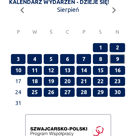
KALENDARZ WYDARZEŃ - DZIEJE SIĘ!
Sierpień
P
W
Ś
C
P
S
N
1
2
3
4
5
6
7
8
9
10
11
12
13
14
15
16
17
18
19
20
21
22
23
24
25
26
27
28
29
30
31