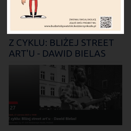
JESTEŚ
Strona główna
Lista wydarzeń
TUTAJ
Z cyklu: Bliżej street art'u - Dawid Bielas
Z CYKLU: BLIŻEJ STREET
ART'U - DAWID BIELAS