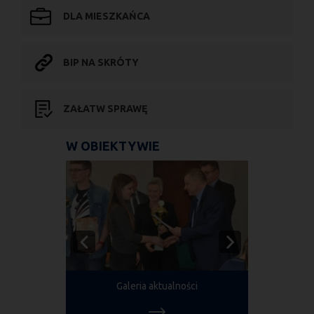
DLA MIESZKAŃCA
BIP NA SKRÓTY
ZAŁATW SPRAWĘ
W OBIEKTYWIE
Galeria aktualności