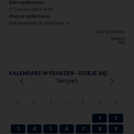
Data wydarzenia:
27 Czerwca 2025 19:00
Miejsce wydarzenia:
Klub Kameleon, ul. Dworcowa 1a
LISTA WYDARZEŃ
DRUKUJ
PDF
KALENDARZ WYDARZEŃ - DZIEJE SIĘ!
Sierpień
P
W
Ś
C
P
S
N
1
2
3
4
5
6
7
8
9