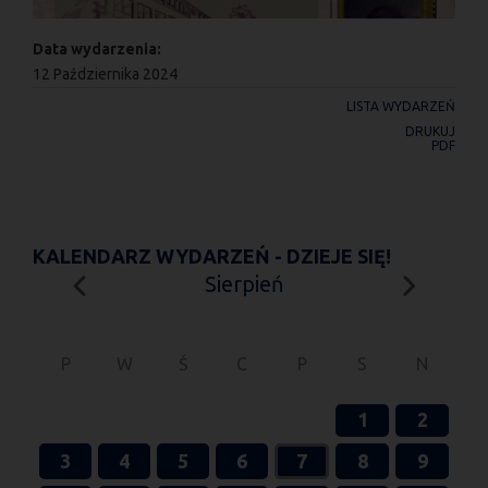
Data wydarzenia:
12 Października 2024
LISTA WYDARZEŃ
DRUKUJ
PDF
KALENDARZ WYDARZEŃ - DZIEJE SIĘ!
Sierpień
P
W
Ś
C
P
S
N
1
2
3
4
5
6
7
8
9