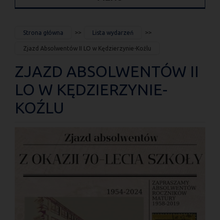
JESTEŚ
Strona główna
Lista wydarzeń
TUTAJ
Zjazd Absolwentów II LO w Kędzierzynie-Koźlu
ZJAZD ABSOLWENTÓW II
LO W KĘDZIERZYNIE-
KOŹLU