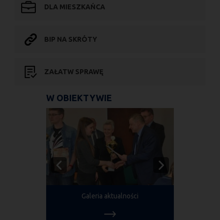
DLA MIESZKAŃCA
BIP NA SKRÓTY
ZAŁATW SPRAWĘ
W OBIEKTYWIE
Galeria aktualności