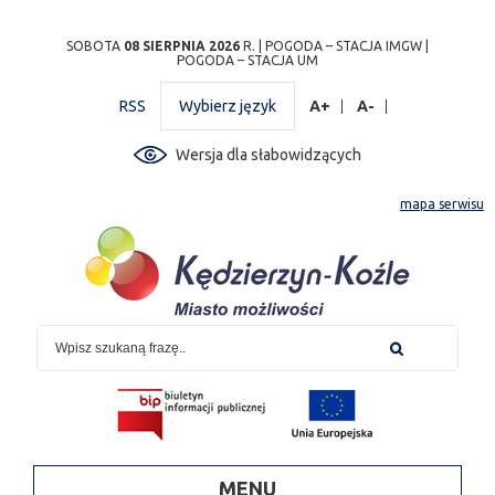
Przejdź
Przejdź do
Przejdź
Przejdź do
Przejdź do
Przejdź do
Przejdź
SOBOTA
08 SIERPNIA 2026
R. |
POGODA – STACJA IMGW
|
POGODA – STACJA UM
do
wyszukiwarki
do
ścieżki
kalendarza
listy
do
mapy
menu
nawigacyjnej
wydarzeń
odnośników
stopki
RSS
Wybierz język
A+
A-
strony
Wersja dla słabowidzących
mapa serwisu
MENU