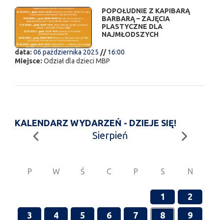
POPOŁUDNIE Z KAPIBARĄ
BARBARĄ – ZAJĘCIA
PLASTYCZNE DLA
NAJMŁODSZYCH
data:
06 października 2025
//
16:00
Miejsce:
Odział dla dzieci MBP
KALENDARZ WYDARZEŃ - DZIEJE SIĘ!
Sierpień
P
W
Ś
C
P
S
N
1
2
3
4
5
6
7
8
9