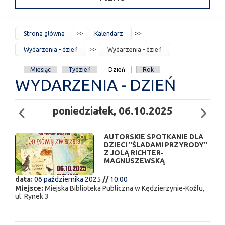
JESTEŚ
Strona główna
Kalendarz
TUTAJ
Wydarzenia - dzień
Wydarzenia - dzień
KARTY
Miesiąc
Tydzień
Dzień
Rok
WYDARZENIA - DZIEŃ
PODSTAWOWE
poniedziałek, 06.10.2025
AUTORSKIE SPOTKANIE DLA
DZIECI "ŚLADAMI PRZYRODY"
Z JOLĄ RICHTER-
MAGNUSZEWSKĄ
data:
06 października 2025
//
10:00
Miejsce:
Miejska Biblioteka Publiczna w Kędzierzynie-Koźlu,
ul. Rynek 3