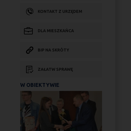
KONTAKT Z URZĘDEM
DLA MIESZKAŃCA
BIP NA SKRÓTY
ZAŁATW SPRAWĘ
W OBIEKTYWIE