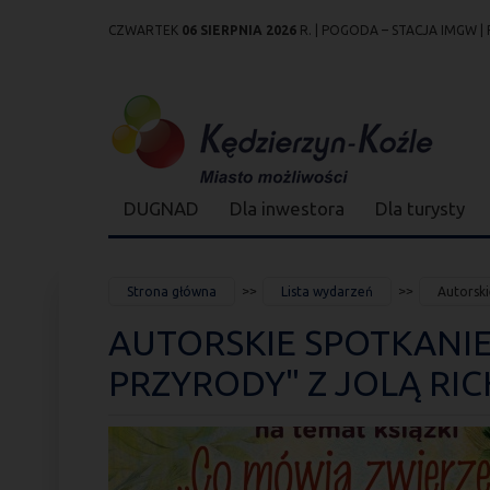
CZWARTEK
06 SIERPNIA 2026
R. |
POGODA – STACJA IMGW
|
Przejdź
Przejdź do
Przejdź
Przejdź do
Przejdź do
Przejdź do
Przejdź
do
wyszukiwarki
do
ścieżki
kalendarza
listy
do
mapy
menu
nawigacyjnej
wydarzeń
odnośników
stopki
strony
DUGNAD
Dla inwestora
Dla turysty
JESTEŚ
Strona główna
Lista wydarzeń
Autorski
TUTAJ
AUTORSKIE SPOTKANIE
PRZYRODY" Z JOLĄ R