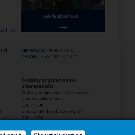
Galeria aktualności
UJ
PDF
e.pl
NIP Urzędu:
749-00-15-170
REGON Urzędu:
000-524-507
Godziny przyjmowania
interesantów
Godziny przyjmowania interesantów:
w poniedziałki w godz.
7.30 - 17.00
i
w pozostałe dni robocze w godz.
7.30 - 15.30
adzam się
Chcę wiedzieć więcej