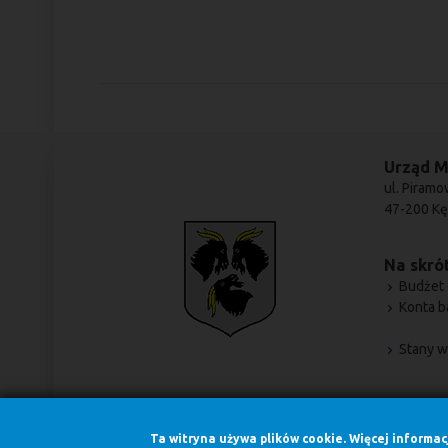
Urząd M
ul. Piramo
47-200 Kę
Na skrót
Budżet 
Konta 
Stany w
Ta witryna używa plików cookie. Więcej informa