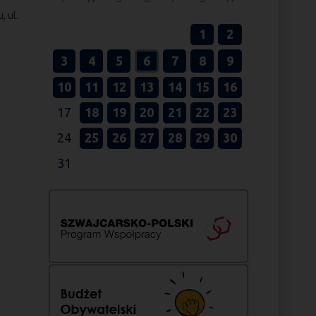
, ul.
1
2
3
4
5
6
7
8
9
10
11
12
13
14
15
16
17
18
19
20
21
22
23
24
25
26
27
28
29
30
31