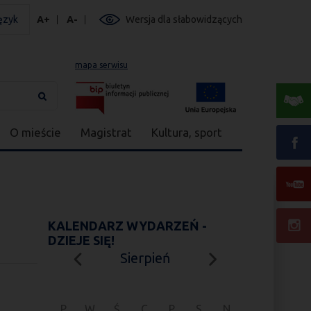
ęzyk
A+
A-
Wersja dla słabowidzących
mapa serwisu
O mieście
Magistrat
Kultura, sport
KALENDARZ WYDARZEŃ -
DZIEJE SIĘ!
Sierpień
P
W
Ś
C
P
S
N