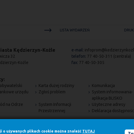
LISTA WYDARZEŃ
DRUK
iasta Kędzierzyn-Koźle
e-mail:
infoprom@kedzierzynkozl
wicza 32
telefon:
77 40-50-311 (centrala)
dzierzyn-Koźle
fax:
77 40-50-305
y:
obywatelski
Karta dużej rodziny
Komunikacja
bankowe urzędu
Zgłoś problem
System informowania-
aplikacja BLISKO
ód na Odrze
System Informacji
Użyteczne adresy
Przestrzennej
Deklaracja dostępnośc
cji o używanych plikach cookie można znaleźć
TUTAJ
Zg