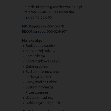
e-mail:
infoprom@kedzierzynkozle.pl
telefon:
77 40-50-311 (centrala)
fax:
77 40-50-305
NIP Urzędu:
749-00-15-170
REGON Urzędu:
000-524-507
Na skróty:
Budżet obywatelski
Karta dużej rodziny
Komunikacja
Konta bankowe urzędu
Zgłoś problem
System informowania-
aplikacja BLISKO
Stany wód na Odrze
System Informacji
Przestrzennej
Użyteczne adresy
Deklaracja dostępności