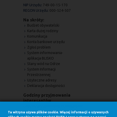
NIP Urzędu:
749-00-15-170
REGON Urzędu:
000-524-507
Na skróty:
Budżet obywatelski
Karta dużej rodziny
Komunikacja
Konta bankowe urzędu
Zgłoś problem
System informowania-
aplikacja BLISKO
Stany wód na Odrze
System Informacji
Przestrzennej
Użyteczne adresy
Deklaracja dostępności
Godziny przyjmowania
interesantów
Godziny przyjmowania interesantów:
w poniedziałki w godz.
Ta witryna używa plików cookie. Więcej informacji o używanych