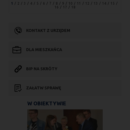
1
2
3
4
5
6
7
8
9
10
11
12
13
14
15
16
17
18
KONTAKT Z URZĘDEM
DLA MIESZKAŃCA
BIP NA SKRÓTY
ZAŁATW SPRAWĘ
W OBIEKTYWIE