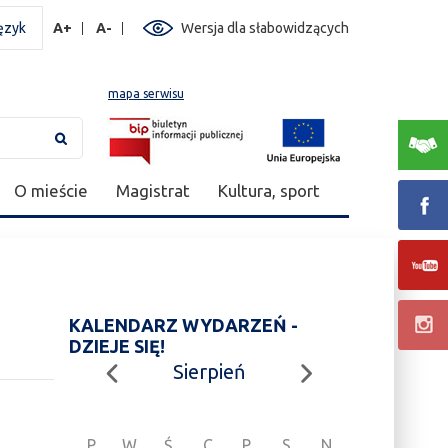
ęzyk
A+
A-
Wersja dla słabowidzących
mapa serwisu
O mieście
Magistrat
Kultura, sport
KALENDARZ WYDARZEŃ -
DZIEJE SIĘ!
Sierpień
P
W
Ś
C
P
S
N