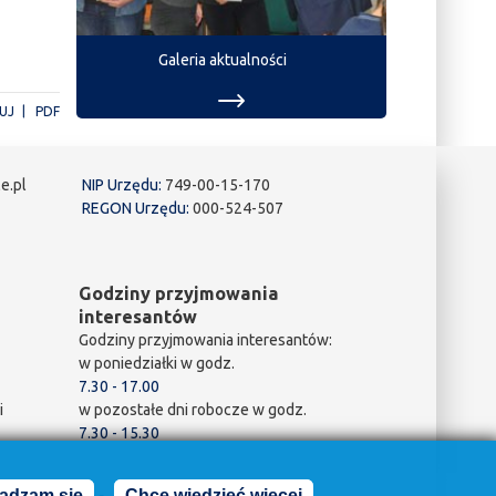
Galeria aktualności
UJ
PDF
e.pl
NIP Urzędu:
749-00-15-170
REGON Urzędu:
000-524-507
Godziny przyjmowania
interesantów
Godziny przyjmowania interesantów:
w poniedziałki w godz.
7.30 - 17.00
i
w pozostałe dni robocze w godz.
7.30 - 15.30
adzam się
Chcę wiedzieć więcej