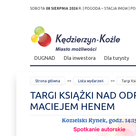
SOBOTA
08 SIERPNIA 2026
R. |
POGODA – STACJA IMGW
|
PO
Przejdź
Przejdź do
Przejdź
Przejdź do
Przejdź do
Przejdź do
Przejdź
do
wyszukiwarki
do
ścieżki
kalendarza
listy
do
mapy
menu
nawigacyjnej
wydarzeń
odnośników
stopki
strony
DUGNAD
Dla inwestora
Dla turysty
JESTEŚ
Strona główna
Lista wydarzeń
Targi Ks
TUTAJ
TARGI KSIĄŻKI NAD OD
MACIEJEM HENEM