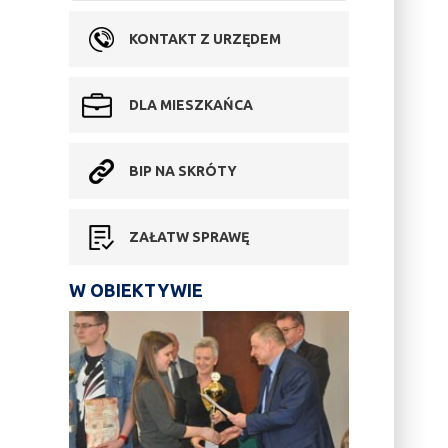
KONTAKT Z URZĘDEM
DLA MIESZKAŃCA
BIP NA SKRÓTY
ZAŁATW SPRAWĘ
W OBIEKTYWIE