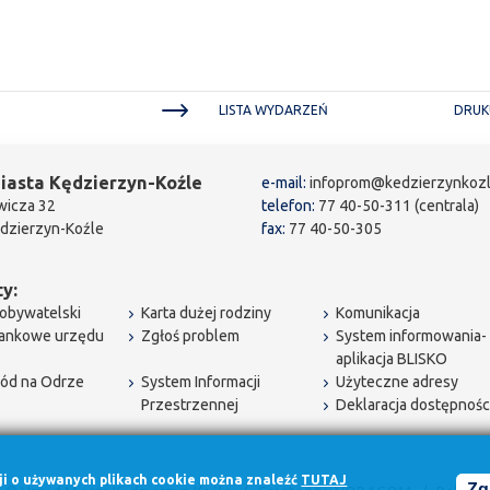
LISTA WYDARZEŃ
DRUK
iasta Kędzierzyn-Koźle
e-mail:
infoprom@kedzierzynkozl
wicza 32
telefon:
77 40-50-311 (centrala)
dzierzyn-Koźle
fax:
77 40-50-305
y:
obywatelski
Karta dużej rodziny
Komunikacja
bankowe urzędu
Zgłoś problem
System informowania-
aplikacja BLISKO
ód na Odrze
System Informacji
Użyteczne adresy
Przestrzennej
Deklaracja dostępnośc
cji o używanych plikach cookie można znaleźć
TUTAJ
Zg