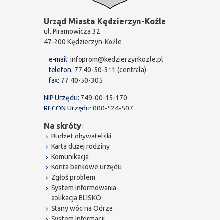
Urząd Miasta Kędzierzyn-Koźle
ul. Piramowicza 32
47-200 Kędzierzyn-Koźle
e-mail:
infoprom@kedzierzynkozle.pl
telefon:
77 40-50-311 (centrala)
fax:
77 40-50-305
NIP Urzędu:
749-00-15-170
REGON Urzędu:
000-524-507
Na skróty:
Budżet obywatelski
Karta dużej rodziny
Komunikacja
Konta bankowe urzędu
Zgłoś problem
System informowania-
aplikacja BLISKO
Stany wód na Odrze
System Informacji