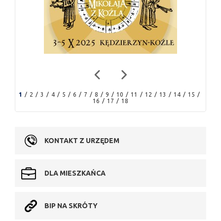
1
2
3
4
5
6
7
8
9
10
11
12
13
14
15
16
17
18
KONTAKT Z URZĘDEM
DLA MIESZKAŃCA
BIP NA SKRÓTY