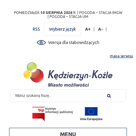
Przejdź
Przejdź do
Przejdź
Przejdź do
Przejdź do
Przejdź do
Przejdź
PONIEDZIAŁEK
10 SIERPNIA 2026
R. |
POGODA – STACJA IMGW
|
POGODA – STACJA UM
do
wyszukiwarki
do
ścieżki
kalendarza
listy
do
mapy
menu
nawigacyjnej
wydarzeń
odnośników
stopki
RSS
Wybierz język
A+
A-
strony
Wersja dla słabowidzących
mapa serwisu
MENU