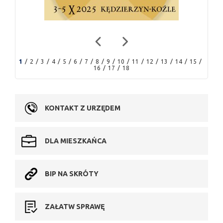
1
2
3
4
5
6
7
8
9
10
11
12
13
14
15
16
17
18
KONTAKT Z URZĘDEM
DLA MIESZKAŃCA
BIP NA SKRÓTY
ZAŁATW SPRAWĘ