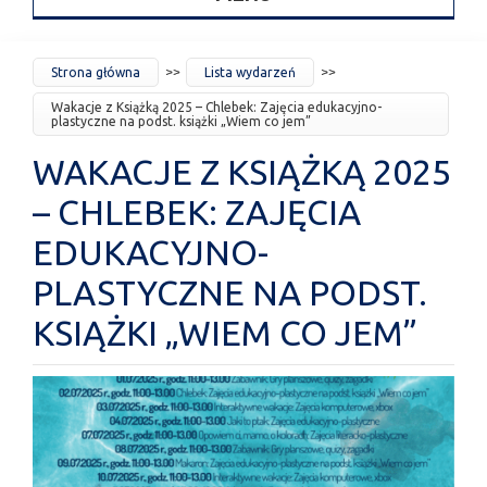
JESTEŚ
Strona główna
Lista wydarzeń
TUTAJ
Wakacje z Książką 2025 – Chlebek: Zajęcia edukacyjno-
plastyczne na podst. książki „Wiem co jem”
WAKACJE Z KSIĄŻKĄ 2025
– CHLEBEK: ZAJĘCIA
EDUKACYJNO-
PLASTYCZNE NA PODST.
KSIĄŻKI „WIEM CO JEM”