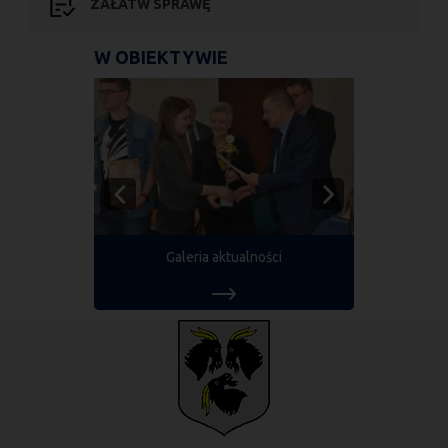
ZAŁATW SPRAWĘ
W OBIEKTYWIE
Galeria aktualności