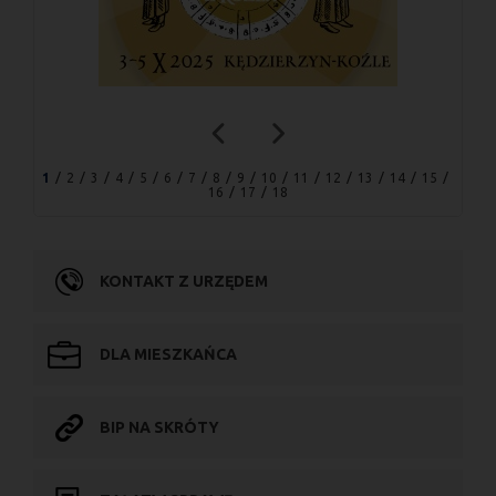
1
2
3
4
5
6
7
8
9
10
11
12
13
14
15
16
17
18
KONTAKT Z URZĘDEM
DLA MIESZKAŃCA
BIP NA SKRÓTY