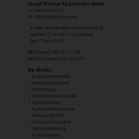
Urząd Miasta Kędzierzyn-Koźle
ul. Piramowicza 32
47-200 Kędzierzyn-Koźle
e-mail:
infoprom@kedzierzynkozle.pl
telefon:
77 40-50-311 (centrala)
fax:
77 40-50-305
NIP Urzędu:
749-00-15-170
REGON Urzędu:
000-524-507
Na skróty:
Budżet obywatelski
Karta dużej rodziny
Komunikacja
Konta bankowe urzędu
Zgłoś problem
System informowania-
aplikacja BLISKO
Stany wód na Odrze
System Informacji
Przestrzennej