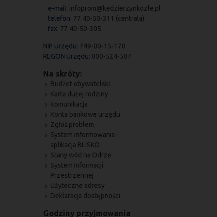
e-mail:
infoprom@kedzierzynkozle.pl
telefon:
77 40-50-311 (centrala)
fax:
77 40-50-305
NIP Urzędu:
749-00-15-170
REGON Urzędu:
000-524-507
Na skróty:
Budżet obywatelski
Karta dużej rodziny
Komunikacja
Konta bankowe urzędu
Zgłoś problem
System informowania-
aplikacja BLISKO
Stany wód na Odrze
System Informacji
Przestrzennej
Użyteczne adresy
Deklaracja dostępności
Godziny przyjmowania